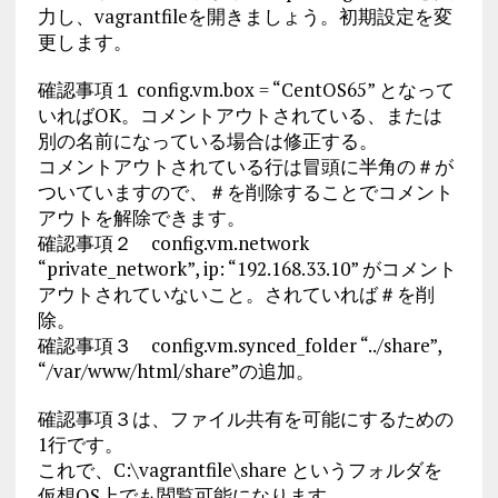
力し、vagrantfileを開きましょう。初期設定を変
更します。
確認事項１ config.vm.box = “CentOS65” となって
いればOK。コメントアウトされている、または
別の名前になっている場合は修正する。
コメントアウトされている行は冒頭に半角の＃が
ついていますので、＃を削除することでコメント
アウトを解除できます。
確認事項２ config.vm.network
“private_network”, ip: “192.168.33.10” がコメント
アウトされていないこと。されていれば＃を削
除。
確認事項３ config.vm.synced_folder “../share”,
“/var/www/html/share”の追加。
確認事項３は、ファイル共有を可能にするための
1行です。
これで、C:\vagrantfile\share というフォルダを
仮想OS上でも閲覧可能になります。