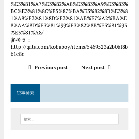
%E3%81%A7%E3%82%A8%E3%83%A9%E3%83%
BC%E3%81%8C%E5%87%BA%E3%82%8B%E3%8
1%A8%E3%81%8D%E3%81%AB%E7%A2%BA%E
8%AA%8D%E3%81%99%E3%82%8B%E3%81%93
%E3%81%A8/
参考５：
http://qiita.com/kobaboy/items/5469523a2b0bf8b
61e8e
Previous post
Next post
記事検索