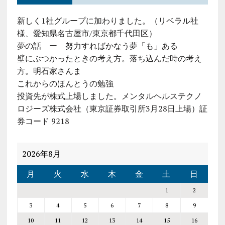
新しく1社グループに加わりました。（リベラル社
様、愛知県名古屋市/東京都千代田区）
夢の話 ー 努力すればかなう夢「も」ある
壁にぶつかったときの考え方。落ち込んだ時の考え
方。明石家さんま
これからのほんとうの勉強
投資先が株式上場しました。メンタルヘルステクノ
ロジーズ株式会社（東京証券取引所3月28日上場）証
券コード 9218
2026年8月
月
火
水
木
金
土
日
1
2
3
4
5
6
7
8
9
10
11
12
13
14
15
16