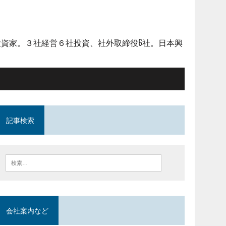
資家。３社経営６社投資、社外取締役6社。日本興
記事検索
会社案内など