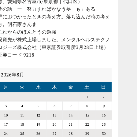
様、愛知県名古屋市/東京都千代田区）
夢の話 ー 努力すればかなう夢「も」ある
壁にぶつかったときの考え方。落ち込んだ時の考え
方。明石家さんま
これからのほんとうの勉強
投資先が株式上場しました。メンタルヘルステクノ
ロジーズ株式会社（東京証券取引所3月28日上場）
証券コード 9218
2026年8月
月
火
水
木
金
土
日
1
2
3
4
5
6
7
8
9
10
11
12
13
14
15
16
17
18
19
20
21
22
23
24
25
26
27
28
29
30