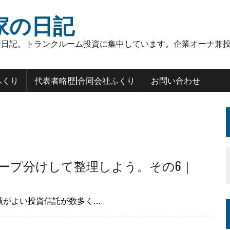
家の日記
日記。トランクルーム投資に集中しています。企業オーナ兼投
ふくり
代表者略歴|合同会社ふくり
お問い合わせ
ープ分けして整理しよう。その6｜
績がよい投資信託が数多く…