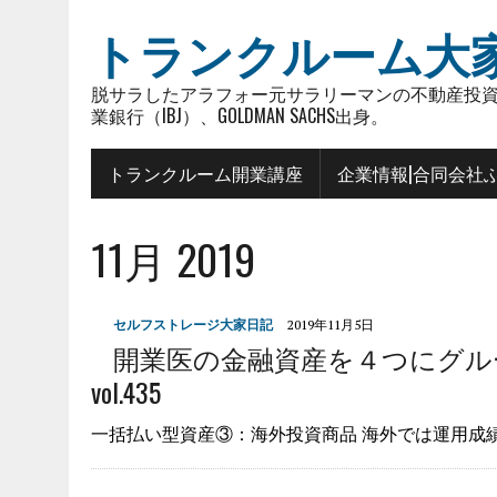
トランクルーム大
脱サラしたアラフォー元サラリーマンの不動産投資
業銀行（IBJ）、GOLDMAN SACHS出身。
トランクルーム開業講座
企業情報|合同会社
11月 2019
セルフストレージ大家日記
2019年11月5日
開業医の金融資産を４つにグル
vol.435
一括払い型資産③：海外投資商品 海外では運用成