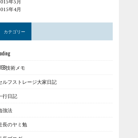
2015年5月
2015年4月
カテゴリー
oding
WEB技術メモ
セルフストレージ大家日記
一行日記
勉強法
社長のヤミ勉