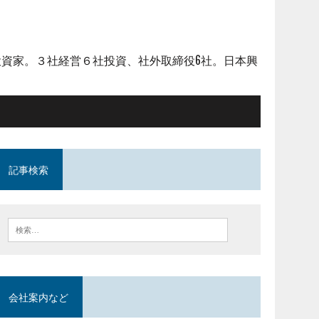
資家。３社経営６社投資、社外取締役6社。日本興
記事検索
会社案内など