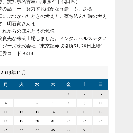
様、愛知県名古屋市/東京都千代田区）
夢の話 ー 努力すればかなう夢「も」ある
壁にぶつかったときの考え方。落ち込んだ時の考え
方。明石家さんま
これからのほんとうの勉強
投資先が株式上場しました。メンタルヘルステクノ
ロジーズ株式会社（東京証券取引所3月28日上場）
証券コード 9218
2019年11月
月
火
水
木
金
土
日
1
2
3
4
5
6
7
8
9
10
11
12
13
14
15
16
17
18
19
20
21
22
23
24
25
26
27
28
29
30