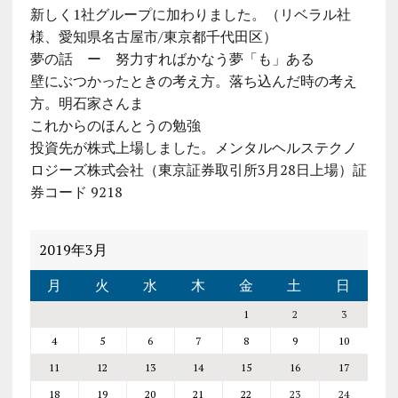
新しく1社グループに加わりました。（リベラル社
様、愛知県名古屋市/東京都千代田区）
夢の話 ー 努力すればかなう夢「も」ある
壁にぶつかったときの考え方。落ち込んだ時の考え
方。明石家さんま
これからのほんとうの勉強
投資先が株式上場しました。メンタルヘルステクノ
ロジーズ株式会社（東京証券取引所3月28日上場）証
券コード 9218
2019年3月
月
火
水
木
金
土
日
1
2
3
4
5
6
7
8
9
10
11
12
13
14
15
16
17
18
19
20
21
22
23
24