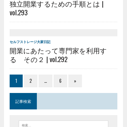
独立開業するための手順とは |
vol.293
セルフストレージ大家日記
開業にあたって専門家を利用す
る その２ | vol.292
1
2
…
6
»
記事検索