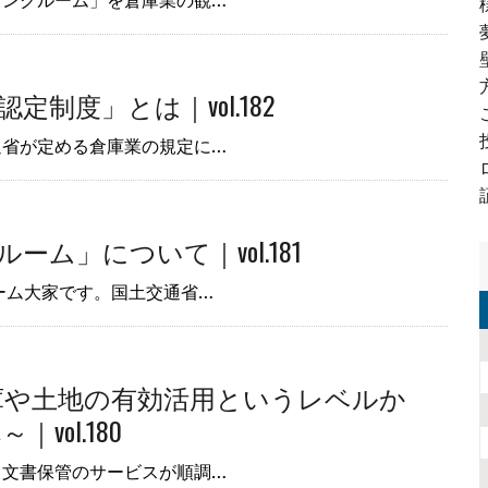
ランクルーム」を倉庫業の観…
制度」とは｜vol.182
通省が定める倉庫業の規定に…
ム」について｜vol.181
ーム大家です。国土交通省…
庫や土地の有効活用というレベルか
ol.180
、文書保管のサービスが順調…