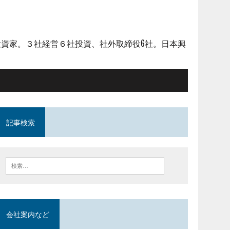
資家。３社経営６社投資、社外取締役6社。日本興
記事検索
会社案内など