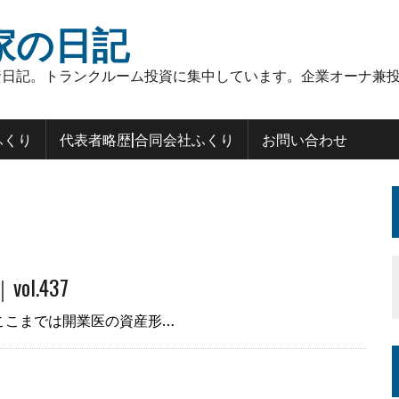
家の日記
日記。トランクルーム投資に集中しています。企業オーナ兼投
ふくり
代表者略歴|合同会社ふくり
お問い合わせ
l.437
ここまでは開業医の資産形…