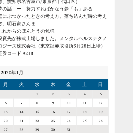
様、愛知県名古屋市/東京都千代田区）
夢の話 ー 努力すればかなう夢「も」ある
壁にぶつかったときの考え方。落ち込んだ時の考え
方。明石家さんま
これからのほんとうの勉強
投資先が株式上場しました。メンタルヘルステクノ
ロジーズ株式会社（東京証券取引所3月28日上場）
証券コード 9218
2020年1月
月
火
水
木
金
土
日
1
2
3
4
5
6
7
8
9
10
11
12
13
14
15
16
17
18
19
20
21
22
23
24
25
26
27
28
29
30
31