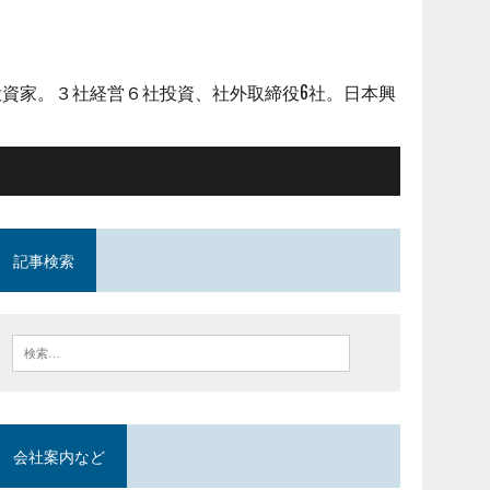
資家。３社経営６社投資、社外取締役6社。日本興
記事検索
会社案内など