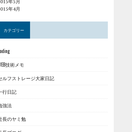
2015年5月
2015年4月
カテゴリー
oding
WEB技術メモ
セルフストレージ大家日記
一行日記
勉強法
社長のヤミ勉