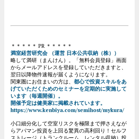
＊＊＊＊＊ PR ＊＊＊＊＊
満室経営研究会 （運営 日本公共収納（株））
略して満研（まんけん）。「無料会員登録」画面
からメールアドレスを登録していただきますと、
翌日以降物件速報が届くようになります。
関東圏にお住まいの方は、
都心で投資スキルをあ
げていただくためのセミナーを定期的に実施して
います（毎週開催）。
開催予定は健美家に掲載されています。
https://www.kenbiya.com/semihost/mykura/
小口細分化して空室リスクを極限まで押さえなが
らアパマン投資を上回る驚異の高利回り！セルフ
ストレージ（トランクルーム、レンタル収納）投