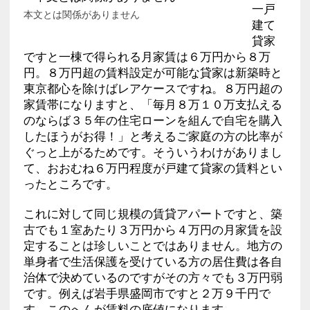
一戸
本文とは関係がありません
建て
貸家
ですと一棟で得られる月家賃は６万円から８万
円。８万円超の賃料設定が可能な貸家は新築時と
東京都心を除けばレアケースですね。８万円超の
家賃帯になりますと、「毎月８万１０万支払える
のならば３５年の住宅ローンを組んで自宅を購入
したほうがお得！」と考えるご家庭の方の比率が
ぐっと上がるためです。そういうわけがありまし
て、おおむね６万円程度が戸建て貸家の賃料とい
ったところです。
これに対して同じ規模の賃貸アパートですと、築
古でも１室あたり３万円から４万円の月家賃を設
定することは珍しいことではありません。地方の
単身者で生活保護を受けている方の居住費は各自
治体で決めているのですがその方々でも３万円弱
です。例えば岩手県盛岡市ですと２万９千円で
す。このへんが賃料の底値になります。