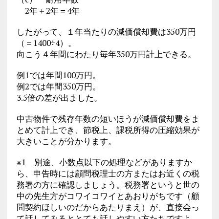
2年＋2年＝4年
したがって、１年当たりの減価償却費は350万円
（＝1400÷4）。
向こう４年間にわたり毎年350万円計上できる。
例1では年間100万円。
例2では年間350万円。
3.5倍の差が出ました。
中古物件で残存年数の短いほうが減価償却費をま
とめて計上でき、節税上、課税所得の圧縮効果が
大きいことが分かります。
※1 別途、小数点以下の処理などがありますか
ら、申告時には顧問税理士の方またはお近くの税
務署の方に確認しましょう。税務署というと世の
中の先生方がコワイコワイとあおりがちです（顧
問契約ほしいのだからあたりまえ）が、直接会っ
て話してみるととても話しやすい方たちですよ。