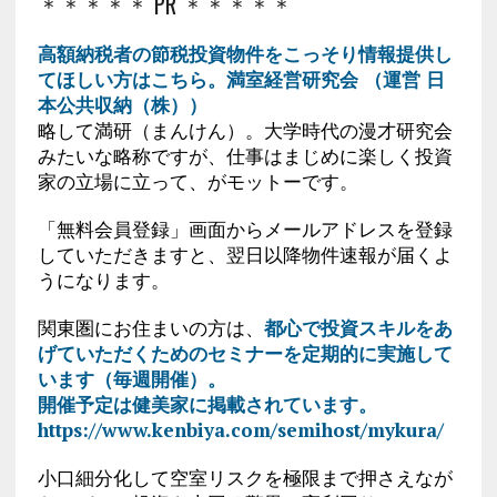
＊＊＊＊＊ PR ＊＊＊＊＊
高額納税者の節税投資物件をこっそり情報提供し
てほしい方はこちら。満室経営研究会 （運営 日
本公共収納（株））
略して満研（まんけん）。大学時代の漫才研究会
みたいな略称ですが、仕事はまじめに楽しく投資
家の立場に立って、がモットーです。
「無料会員登録」画面からメールアドレスを登録
していただきますと、翌日以降物件速報が届くよ
うになります。
関東圏にお住まいの方は、
都心で投資スキルをあ
げていただくためのセミナーを定期的に実施して
います（毎週開催）。
開催予定は健美家に掲載されています。
https://www.kenbiya.com/semihost/mykura/
小口細分化して空室リスクを極限まで押さえなが