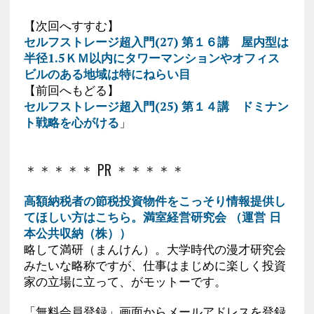
【次回へすすむ】
セルフストレージ超入門(27) 第１６講 屋内型は
半径1.5ＫＭ以内にタワーマンションやオフィス
ビルのある地域は特にねらい目
【前回へもどる】
セルフストレージ超入門(25) 第１４講 ドミナン
ト戦略を心がける
」
＊＊＊＊＊ PR ＊＊＊＊＊
高額納税者の節税投資物件をこっそり情報提供し
てほしい方はこちら。満室経営研究会 （運営 日
本公共収納（株））
略して満研（まんけん）。大学時代の漫才研究会
みたいな略称ですが、仕事はまじめに楽しく投資
家の立場に立って、がモットーです。
「無料会員登録」画面からメールアドレスを登録