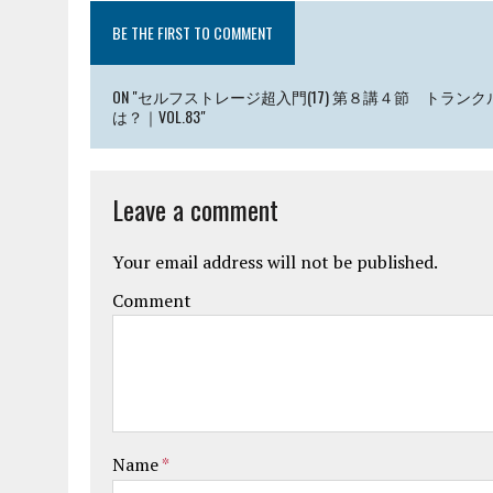
BE THE FIRST TO COMMENT
ON "セルフストレージ超入門(17) 第８講４節 ト
は？｜VOL.83"
Leave a comment
Your email address will not be published.
Comment
Name
*