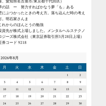
様、愛知県名古屋市/東京都千代田区）
夢の話 ー 努力すればかなう夢「も」ある
壁にぶつかったときの考え方。落ち込んだ時の考え
方。明石家さんま
これからのほんとうの勉強
投資先が株式上場しました。メンタルヘルステクノ
ロジーズ株式会社（東京証券取引所3月28日上場）
証券コード 9218
2026年8月
月
火
水
木
金
土
日
1
2
3
4
5
6
7
8
9
10
11
12
13
14
15
16
17
18
19
20
21
22
23
24
25
26
27
28
29
30