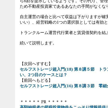
ら6割を提示しているようです。その代り、管
ため不動産投資家であるあなたの手間がなくな
自主運営の場合と比べて収益は下がりますが確
いい）、経営戦略の1つの選択肢としては有効
トランクルーム運営代行業者と賃貸借契約を結
続いて説明します。
【次回へすすむ】
セルフストレージ超入門(18) 第８講５節 
い、2つ目のケースとは？
【前回へもどる】
セルフストレージ超入門(16) 第８講３節 零
＊＊＊＊＊ PR ＊＊＊＊＊
高額納税者の節税投資物件をこっそり情報提供し