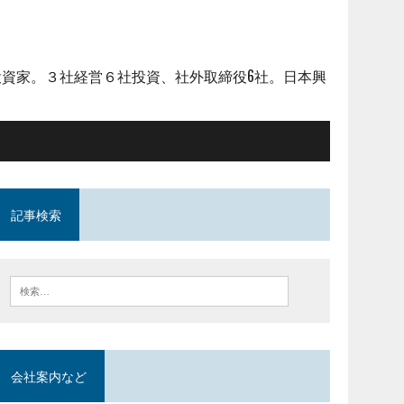
資家。３社経営６社投資、社外取締役6社。日本興
記事検索
会社案内など