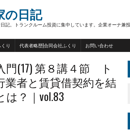
家の日記
日記。トランクルーム投資に集中しています。企業オーナ兼投
ふくり
代表者略歴|合同会社ふくり
お問い合わせ
(17) 第８講４節 ト
行業者と賃貸借契約を結
？｜vol.83