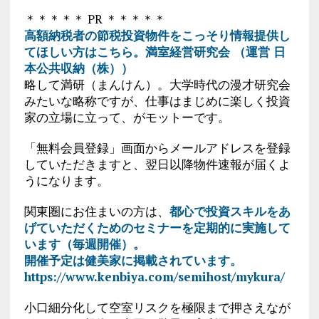
＊＊＊＊＊ PR ＊＊＊＊＊
高額納税者の節税投資物件をこっそり情報提供し
てほしい方はこちら。満室経営研究会 （運営 日
本公共収納（株））
略して満研（まんけん）。大学時代の漫才研究会
みたいな略称ですが、仕事はまじめに楽しく投資
家の立場に立って、がモットーです。
「無料会員登録」画面からメールアドレスを登録
していただきますと、翌日以降物件速報が届くよ
うになります。
関東圏にお住まいの方は、
都心で投資スキルをあ
げていただくためのセミナーを定期的に実施して
います（毎週開催）。
開催予定は健美家に掲載されています。
https://www.kenbiya.com/semihost/mykura/
小口細分化して空室リスクを極限まで押さえなが