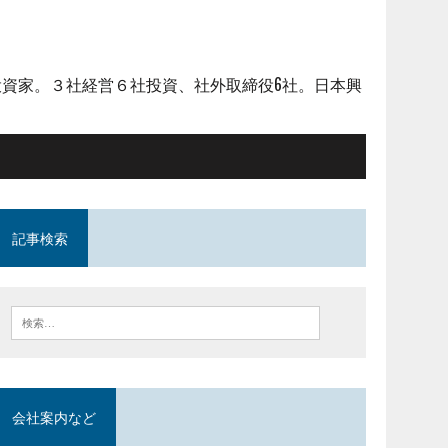
資家。３社経営６社投資、社外取締役6社。日本興
記事検索
会社案内など