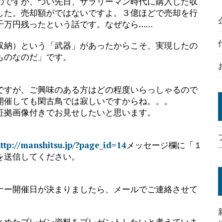
のですが、つい先日、サラリーマン時代に購入した収
した。売却額がではないですよ。３億ほどで売却を行
千万円残ったという話です。なぜなら……
収納）という「武器」があったからこそ、実現したの
ものなのだ」です。
。
ですが、ご興味のある方はどの程度いらっしゃるので
開催しても閑古鳥では寂しいですからね。。。
証拠画像付きでお見せしたいと思います。
ttp://manshitsu.jp/?page_id=14
メッセージ欄に「１
を送信してください。
ナー開催日が決まりましたら、メールでご連絡させて
とめたプレゼン資料をプレゼントしたいと考えていま