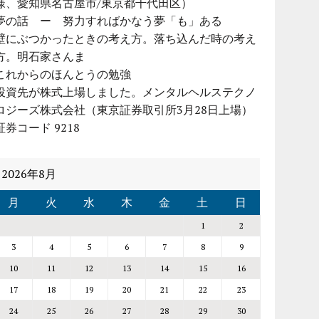
様、愛知県名古屋市/東京都千代田区）
夢の話 ー 努力すればかなう夢「も」ある
壁にぶつかったときの考え方。落ち込んだ時の考え
方。明石家さんま
これからのほんとうの勉強
投資先が株式上場しました。メンタルヘルステクノ
ロジーズ株式会社（東京証券取引所3月28日上場）
証券コード 9218
2026年8月
月
火
水
木
金
土
日
1
2
3
4
5
6
7
8
9
10
11
12
13
14
15
16
17
18
19
20
21
22
23
24
25
26
27
28
29
30