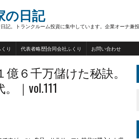
家の日記
日記。トランクルーム投資に集中しています。企業オーナ兼投
ふくり
代表者略歴|合同会社ふくり
お問い合わせ
１億６千万儲けた秘訣。
vol.111