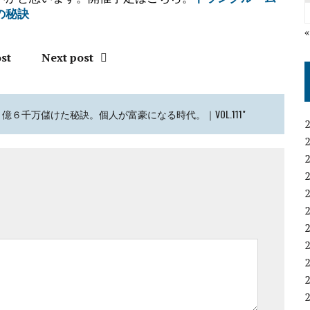
の秘訣
st
Next post
１億６千万儲けた秘訣。個人が富豪になる時代。｜VOL.111"