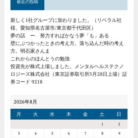
最近の投稿
新しく1社グループに加わりました。（リベラル社
様、愛知県名古屋市/東京都千代田区）
夢の話 ー 努力すればかなう夢「も」ある
壁にぶつかったときの考え方。落ち込んだ時の考え
方。明石家さんま
これからのほんとうの勉強
投資先が株式上場しました。メンタルヘルステクノ
ロジーズ株式会社（東京証券取引所3月28日上場）証
券コード 9218
2026年8月
月
火
水
木
金
土
日
1
2
3
4
5
6
7
8
9