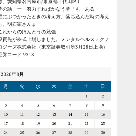
様、愛知県名古屋市/東京都千代田区）
夢の話 ー 努力すればかなう夢「も」ある
壁にぶつかったときの考え方。落ち込んだ時の考え
方。明石家さんま
これからのほんとうの勉強
投資先が株式上場しました。メンタルヘルステクノ
ロジーズ株式会社（東京証券取引所3月28日上場）
証券コード 9218
2026年8月
月
火
水
木
金
土
日
1
2
3
4
5
6
7
8
9
10
11
12
13
14
15
16
17
18
19
20
21
22
23
24
25
26
27
28
29
30