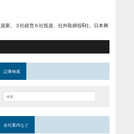
資家。３社経営６社投資、社外取締役6社。日本興
記事検索
会社案内など