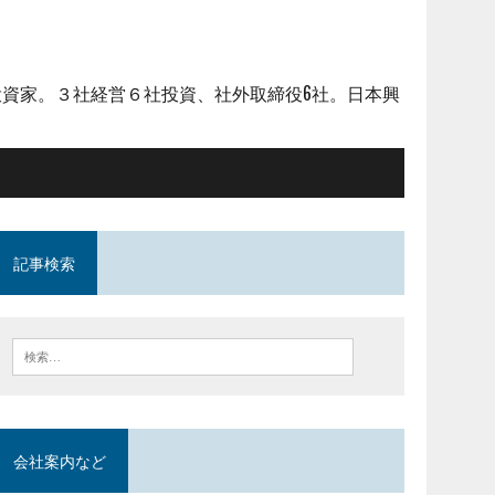
資家。３社経営６社投資、社外取締役6社。日本興
記事検索
会社案内など