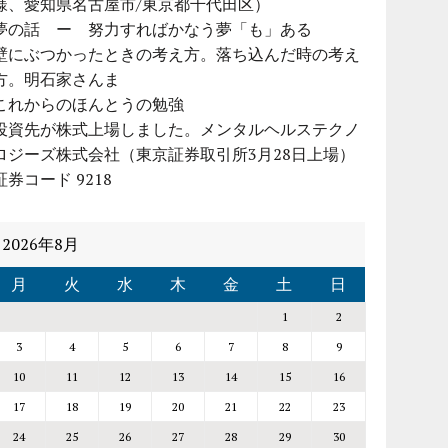
様、愛知県名古屋市/東京都千代田区）
夢の話 ー 努力すればかなう夢「も」ある
壁にぶつかったときの考え方。落ち込んだ時の考え
方。明石家さんま
これからのほんとうの勉強
投資先が株式上場しました。メンタルヘルステクノ
ロジーズ株式会社（東京証券取引所3月28日上場）
証券コード 9218
2026年8月
月
火
水
木
金
土
日
1
2
3
4
5
6
7
8
9
10
11
12
13
14
15
16
17
18
19
20
21
22
23
24
25
26
27
28
29
30