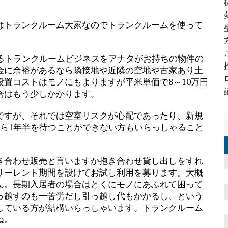
はトランクルーム大家なのでトランクルームを使って
えるトランクルームビジネスをアナタがお持ちの物件の
金に余裕があるなら隣接地や近隣の空地や古家あり土
置コストはモノにもよりますが平米単価で8～10万円
合はもう少しかかります。
ですが、それでは空室リスクが心配であったり、新規
から1年半を待つことができない方もいらっしゃること
き合わせ販売と言いますか抱き合わせ貸し出しをすれ
リーレント期間を設けてお試し利用を募ります。大概
ん。長期入居者の場合はとくにモノにあふれて困って
っ越すのも一苦労だし引っ越し代もかかるし、という
している方が結構いらっしゃいます。トランクルーム
ね。