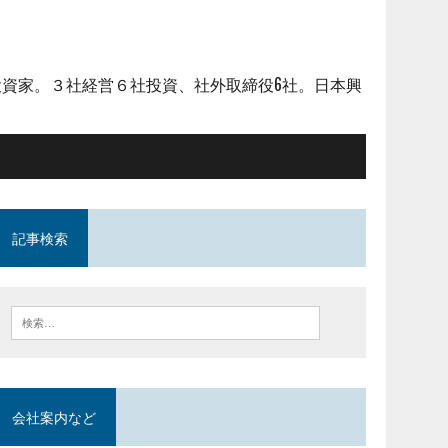
資家。３社経営６社投資、社外取締役6社。日本興
記事検索
会社案内など