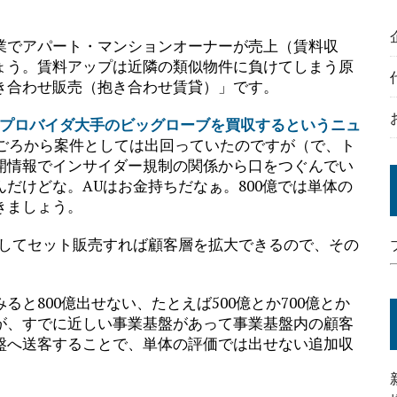
業でアパート・マンションオーナーが売上（賃料収
ょう。賃料アップは近隣の類似物件に負けてしまう原
き合わせ販売（抱き合わせ賃貸）」です。
ットプロバイダ大手のビッグローブを買収するというニュ
月ごろから案件としては出回っていたのですが（で、ト
開情報でインサイダー規制の関係から口をつぐんでい
だけどな。AUはお金持ちだなぁ。800億では単体の
きましょう。
としてセット販売すれば顧客層を拡大できるので、その
と800億出せない、たとえば500億とか700億とか
が、すでに近しい事業基盤があって事業基盤内の顧客
盤へ送客することで、単体の評価では出せない追加収