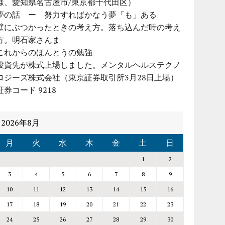
様、愛知県名古屋市/東京都千代田区）
夢の話 ー 努力すればかなう夢「も」ある
壁にぶつかったときの考え方。落ち込んだ時の考え
方。明石家さんま
これからのほんとうの勉強
投資先が株式上場しました。メンタルヘルステクノ
ロジーズ株式会社（東京証券取引所3月28日上場）
証券コード 9218
2026年8月
月
火
水
木
金
土
日
1
2
3
4
5
6
7
8
9
10
11
12
13
14
15
16
17
18
19
20
21
22
23
24
25
26
27
28
29
30