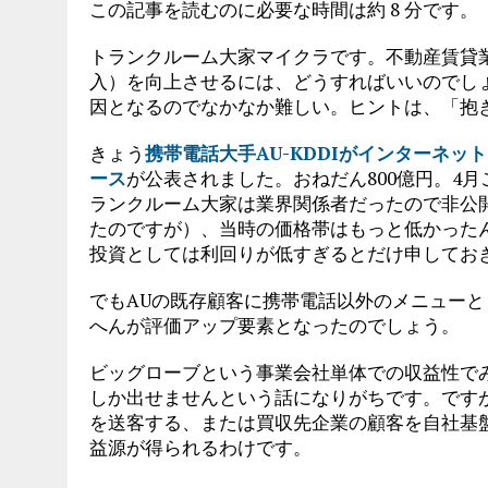
この記事を読むのに必要な時間は約 8 分です。
トランクルーム大家マイクラです。不動産賃貸
入）を向上させるには、どうすればいいのでし
因となるのでなかなか難しい。ヒントは、「抱
きょう
携帯電話大手AU-KDDIがインターネ
ース
が公表されました。おねだん800億円。4
ランクルーム大家は業界関係者だったので非公
たのですが）、当時の価格帯はもっと低かったん
投資としては利回りが低すぎるとだけ申してお
でもAUの既存顧客に携帯電話以外のメニュー
へんが評価アップ要素となったのでしょう。
ビッグローブという事業会社単体での収益性でみる
しか出せませんという話になりがちです。です
を送客する、または買収先企業の顧客を自社基
益源が得られるわけです。