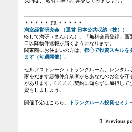
次回は、 返済比率の計算をしてみましょう。
＊＊＊＊＊ PR ＊＊＊＊＊
満室経営研究会 （運営 日本公共収納（株））
略して満研（まんけん）。「無料会員登録」画
日以降物件速報が届くようになります。
関東圏にお住まいの方は、
都心で投資スキルを
ます（毎週開催）。
セルフストレージ（トランクルーム、レンタル
家をだます悪徳仲介業者からあなたのお金を守
があります。〇〇〇〇契約に知らずに加担して
資をしましょう。
開催予定はこちら。
トランクルーム投資セミナ
Previous po