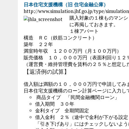
日本住宅支援機構（旧 住宅金融公庫）
http://www.simulation.jhf.go.jp/type/simulati
購入対象の１棟ものマンシ
に再掲しておきます。
１棟アパート
構造 ＲＣ（鉄筋コンクリート）
築年 ２２年
満室時年収 １２００万円（月１００万円）
販売価格 １０，０００万円（表面利回り１２％
（運営費・維持管理費を賃料の２５％と想定し
【返済例の試算】
借入額は満額の１０，０００万円で申請してみ
日本住宅支援機構のローン計算ページに入力し
商品タイプ 「民間金融機関ローン」
借入期間 ３０年
金利タイプ 全期間固定
借入金利 ２％（途中で金利が下がる設定
「引き下げあり」にはチェックしないよう