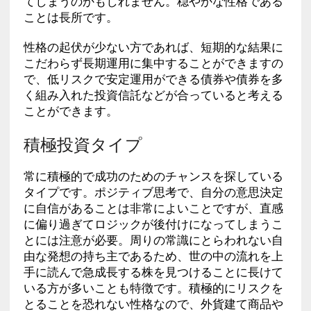
てしまうのかもしれません。穏やかな性格である
ことは長所です。
性格の起伏が少ない方であれば、短期的な結果に
こだわらず長期運用に集中することができますの
で、低リスクで安定運用ができる債券や債券を多
く組み入れた投資信託などが合っていると考える
ことができます。
積極投資タイプ
常に積極的で成功のためのチャンスを探している
タイプです。ポジティブ思考で、自分の意思決定
に自信があることは非常によいことですが、直感
に偏り過ぎてロジックが後付けになってしまうこ
とには注意が必要。周りの常識にとらわれない自
由な発想の持ち主であるため、世の中の流れを上
手に読んで急成長する株を見つけることに長けて
いる方が多いことも特徴です。積極的にリスクを
とることを恐れない性格なので、外貨建て商品や