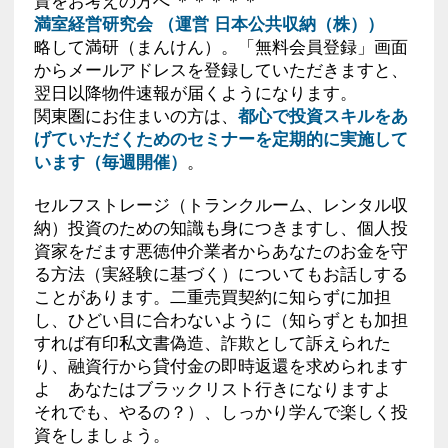
資をお考えの方へ ＊＊＊＊＊
満室経営研究会 （運営 日本公共収納（株））
略して満研（まんけん）。「無料会員登録」画面
からメールアドレスを登録していただきますと、
翌日以降物件速報が届くようになります。
関東圏にお住まいの方は、
都心で投資スキルをあ
げていただくためのセミナーを定期的に実施して
います（毎週開催）
。
セルフストレージ（トランクルーム、レンタル収
納）投資のための知識も身につきますし、個人投
資家をだます悪徳仲介業者からあなたのお金を守
る方法（実経験に基づく）についてもお話しする
ことがあります。二重売買契約に知らずに加担
し、ひどい目に合わないように（知らずとも加担
すれば有印私文書偽造、詐欺として訴えられた
り、融資行から貸付金の即時返還を求められます
よ あなたはブラックリスト行きになりますよ
それでも、やるの？）、しっかり学んで楽しく投
資をしましょう。