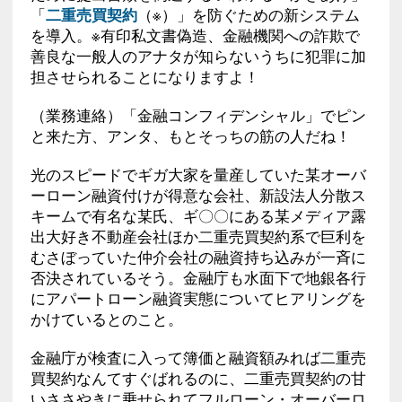
「
二重売買契約
（※）」を防ぐための新システム
を導入。※有印私文書偽造、金融機関への詐欺で
善良な一般人のアナタが知らないうちに犯罪に加
担させられることになりますよ！
（業務連絡）「金融コンフィデンシャル」でピン
と来た方、アンタ、もとそっちの筋の人だね！
光のスピードでギガ大家を量産していた某オーバ
ーローン融資付けが得意な会社、新設法人分散ス
キームで有名な某氏、ギ〇〇にある某メディア露
出大好き不動産会社ほか二重売買契約系で巨利を
むさぼっていた仲介会社の融資持ち込みが一斉に
否決されているそう。金融庁も水面下で地銀各行
にアパートローン融資実態についてヒアリングを
かけているとのこと。
金融庁が検査に入って簿価と融資額みれば二重売
買契約なんてすぐばれるのに、二重売買契約の甘
いささやきに乗せられてフルローン・オーバーロ