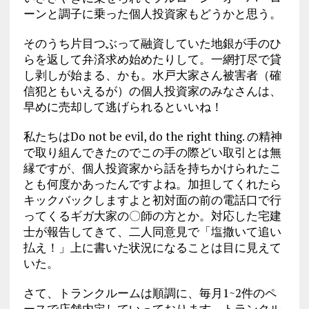
ーンと調子に乗った個人投資家もどうかと思う。
そのうち片目つぶって融資していた地銀が手のひ
らを返して弁済求め始めたりして。一網打尽で貸
し剥しが始まる、かも。水戸大家さん被害者（確
信犯ともいえるが）の個人投資家のみなさんは、
早めに売却して逃げられるといいね！
私たちはDo not be evil, do the right thing. の精神
で取り組んできたのでこの手の際どい取引とは無
縁ですが、個人投資家から話を持ちかけられたこ
とも何度かあったんですよね。加担してくれたら
キックバックしますよと初対面の前の電話口で行
ってくるギガ大家の〇師の方とか。対応した宅建
士が報告してきて、二人同意見で「塩撒いて追い
払え！」上に書いた状況になることは目に見えて
いた。
さて、トランクルームは順調に、毎月1~2件のペ
ースで店舗内定していっております。トランクル