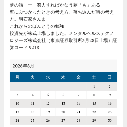
夢の話 ー 努力すればかなう夢「も」ある
壁にぶつかったときの考え方。落ち込んだ時の考え
方。明石家さんま
これからのほんとうの勉強
投資先が株式上場しました。メンタルヘルステクノ
ロジーズ株式会社（東京証券取引所3月28日上場）証
券コード 9218
2026年8月
月
火
水
木
金
土
日
1
2
3
4
5
6
7
8
9
10
11
12
13
14
15
16
17
18
19
20
21
22
23
24
25
26
27
28
29
30