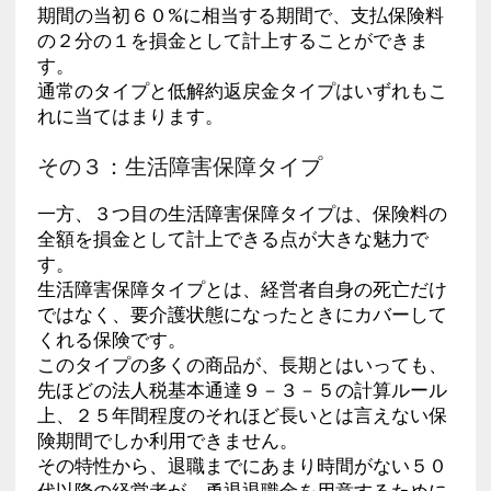
期間の当初６０%に相当する期間で、支払保険料
の２分の１を損金として計上することができま
す。
通常のタイプと低解約返戻金タイプはいずれもこ
れに当てはまります。
その３：生活障害保障タイプ
一方、３つ目の生活障害保障タイプは、保険料の
全額を損金として計上できる点が大きな魅力で
す。
生活障害保障タイプとは、経営者自身の死亡だけ
ではなく、要介護状態になったときにカバーして
くれる保険です。
このタイプの多くの商品が、長期とはいっても、
先ほどの法人税基本通達９－３－５の計算ルール
上、２５年間程度のそれほど長いとは言えない保
険期間でしか利用できません。
その特性から、退職までにあまり時間がない５０
代以降の経営者が、勇退退職金を用意するために