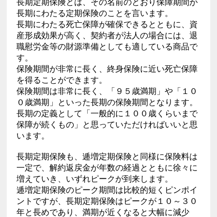
長期定期保険とは、その名前のとおり保障期間が
長期にわたる定期保険のことを言います。
長期にわたる死亡保障が確保できるとともに、資
産形成効果が高く、契約者が法人の場合には、退
職慰労金等の財源準備としても適している商品で
す。
保険期間が非常に長く、終身保険に近い死亡保障
を得ることができます。
保険期間は非常に長く、「９５歳満期」や「１０
０歳満期」といった長期の保険期間となります。
長期の定義として「一般的に１００歳くらいまで
保障が続くもの」と思っていただければいいと思
います。
長期定期保険も、逓増定期保険と同様に保険料は
一定で、解約返戻金が年数の経過とともに徐々に
増えていき、いずれピークが到来します。
逓増定期保険のピーク期間は比較的短くピンポイ
ントですが、長期定期保険はピークが１０～３０
年と長めであり、満期が近くなると大幅に減少