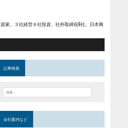
資家。３社経営６社投資、社外取締役6社。日本興
記事検索
会社案内など