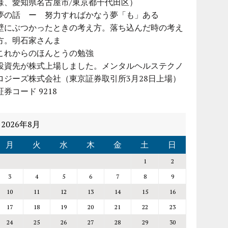
様、愛知県名古屋市/東京都千代田区）
夢の話 ー 努力すればかなう夢「も」ある
壁にぶつかったときの考え方。落ち込んだ時の考え
方。明石家さんま
これからのほんとうの勉強
投資先が株式上場しました。メンタルヘルステクノ
ロジーズ株式会社（東京証券取引所3月28日上場）
証券コード 9218
2026年8月
月
火
水
木
金
土
日
1
2
3
4
5
6
7
8
9
10
11
12
13
14
15
16
17
18
19
20
21
22
23
24
25
26
27
28
29
30