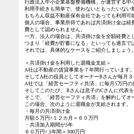
行政法人中小企業基盤整備機構」が運営する中
利用手続きも簡単で、使わないともったいない
もちろん収益不動産保有会社であっても利用可
個人の場合、事業所得であれば共済掛け金は経
費として認められません。
一方、法人の場合は、共済掛け金を全額経費と
つまり「経費が貯蓄になる」といっても過言で
それでは、具体的なケースをご紹介しましょう
＜共済掛け金を利用した退職金支給＞
A社は不動産の賃貸事業を７年間行っています
そしてA杜の役員としてオーナーBさんが毎月
A社では「経営セーフティ共済」に毎月5万円の
そしてこのたび、 Bさんは息子のCさんに代表
そこで、「経営セーフティ共済」を解約してオ
この場合、次のように退職金が支給されます。
・毎月の共済掛け金
月額５万円×１２カ月＝６０万円
・共済加入期間が5年
６０万円× 5年間＝300万円