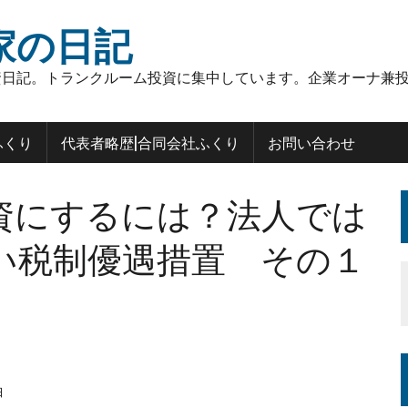
家の日記
日記。トランクルーム投資に集中しています。企業オーナ兼投
ふくり
代表者略歴|合同会社ふくり
お問い合わせ
資にするには？法人では
い税制優遇措置 その１
日