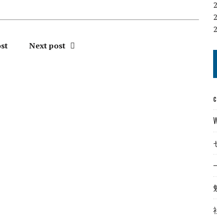
st
Next post
c