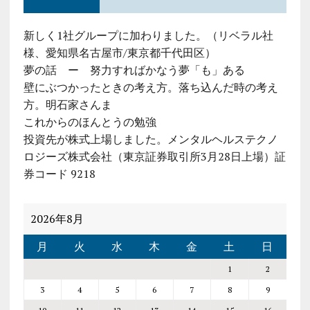
新しく1社グループに加わりました。（リベラル社
様、愛知県名古屋市/東京都千代田区）
夢の話 ー 努力すればかなう夢「も」ある
壁にぶつかったときの考え方。落ち込んだ時の考え
方。明石家さんま
これからのほんとうの勉強
投資先が株式上場しました。メンタルヘルステクノ
ロジーズ株式会社（東京証券取引所3月28日上場）証
券コード 9218
2026年8月
月
火
水
木
金
土
日
1
2
3
4
5
6
7
8
9