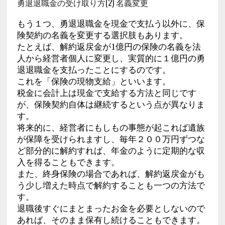
勇退退職金の受け取り方(2) 名義変更
もう１つ、勇退退職金を現金で支払う以外に、保
険契約の名義を変更する選択肢もあります。
たとえば、解約返戻金が1億円の保険の名義を法
人から経営者個人に変更し、実質的に１億円の勇
退退職金を支払ったことにするのです。
これを「保険の現物支給」といいます。
税金に会計上は現金で支給する方法と同じです
が、保険契約自体は継続するという点が異なりま
す。
将来的に、経営者にもしもの事態が起これば遺族
が保障を受けられますし、毎年２００万円ずつな
ど部分的に解約すれば、年金のように定期的な収
入を得ることもできます。
また、終身保険の場合であれば、解約返戻金がも
う少し増えた時点で解約することも一つの方法で
す。
退職後すぐにまとまったお金を必要としないので
あれば、そのまま保有し続けることもできます。