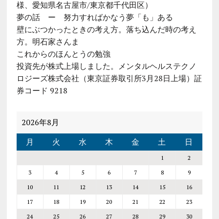
様、愛知県名古屋市/東京都千代田区）
夢の話 ー 努力すればかなう夢「も」ある
壁にぶつかったときの考え方。落ち込んだ時の考え
方。明石家さんま
これからのほんとうの勉強
投資先が株式上場しました。メンタルヘルステクノ
ロジーズ株式会社（東京証券取引所3月28日上場）証
券コード 9218
2026年8月
月
火
水
木
金
土
日
1
2
3
4
5
6
7
8
9
10
11
12
13
14
15
16
17
18
19
20
21
22
23
24
25
26
27
28
29
30