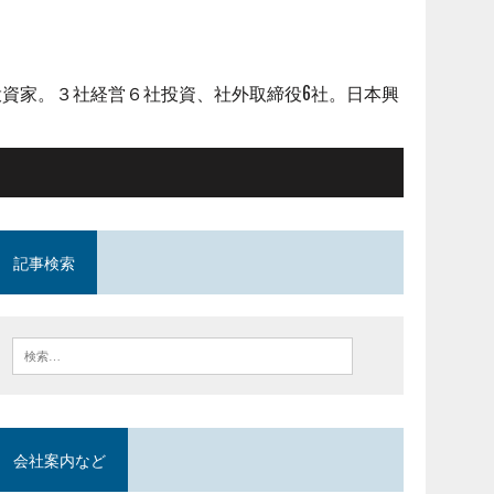
資家。３社経営６社投資、社外取締役6社。日本興
記事検索
会社案内など