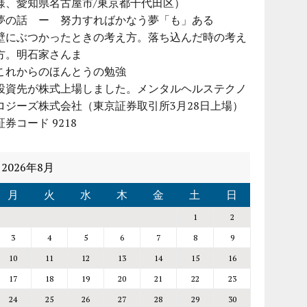
様、愛知県名古屋市/東京都千代田区）
夢の話 ー 努力すればかなう夢「も」ある
壁にぶつかったときの考え方。落ち込んだ時の考え
方。明石家さんま
これからのほんとうの勉強
投資先が株式上場しました。メンタルヘルステクノ
ロジーズ株式会社（東京証券取引所3月28日上場）
証券コード 9218
2026年8月
月
火
水
木
金
土
日
1
2
3
4
5
6
7
8
9
10
11
12
13
14
15
16
17
18
19
20
21
22
23
24
25
26
27
28
29
30