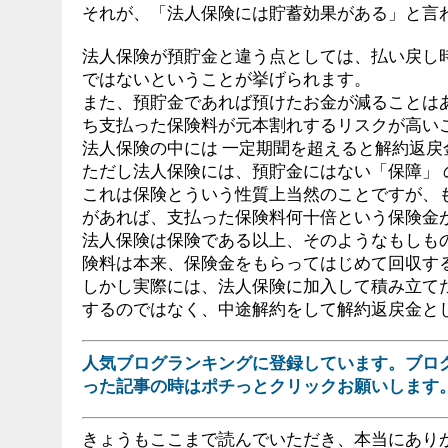
それが、「法人保険には貯蓄効果がある」と言
法人保険が預貯金と違う点としては、払い戻し
ではないということが挙げられます。
また、預貯金であれば預けたお金が減ることは
ち支払った保険料が元本割れするリスクが高い
法人保険の中には 一定期聞を超えると解約返
ただし法人保険には、預貯金にはない「保障」 
これは保険とういう性質上当然のことですが、
があれば、支払った保険料何十倍という保険金
法人保険は保険である以上、そのようなもしも
険料は本来、保険金をもらってはじめて回収す
しかし実際には、法人保険に加入して積み立て
するのではなく、中途解約をして解約返戻金と
人気ブログランキングに登録しています。ブロ
った記事の時はポチっとクリックお願いします
きょうもここまで読んでいただき、本当にあり