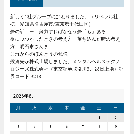
新しく1社グループに加わりました。（リベラル社
様、愛知県名古屋市/東京都千代田区）
夢の話 ー 努力すればかなう夢「も」ある
壁にぶつかったときの考え方。落ち込んだ時の考え
方。明石家さんま
これからのほんとうの勉強
投資先が株式上場しました。メンタルヘルステクノ
ロジーズ株式会社（東京証券取引所3月28日上場）証
券コード 9218
2026年8月
月
火
水
木
金
土
日
1
2
3
4
5
6
7
8
9