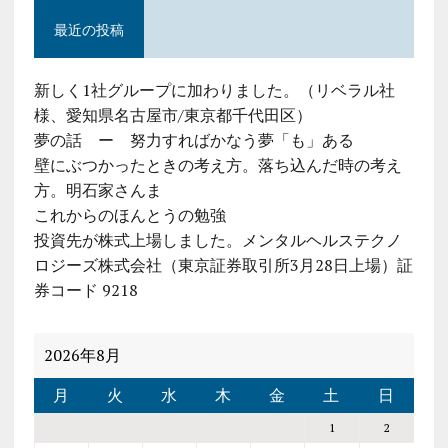
最近の投稿
新しく1社グループに加わりました。（リベラル社
様、愛知県名古屋市/東京都千代田区）
夢の話 ー 努力すればかなう夢「も」ある
壁にぶつかったときの考え方。落ち込んだ時の考え
方。明石家さんま
これからのほんとうの勉強
投資先が株式上場しました。メンタルヘルステクノ
ロジーズ株式会社（東京証券取引所3月28日上場）証
券コード 9218
2026年8月
月
火
水
木
金
土
日
1
2