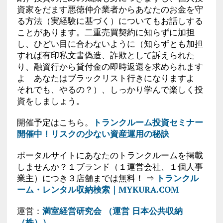
資家をだます悪徳仲介業者からあなたのお金を守
る方法（実経験に基づく）についてもお話しする
ことがあります。二重売買契約に知らずに加担
し、ひどい目に合わないように（知らずとも加担
すれば有印私文書偽造、詐欺として訴えられた
り、融資行から貸付金の即時返還を求められます
よ あなたはブラックリスト行きになりますよ
それでも、やるの？）、しっかり学んで楽しく投
資をしましょう。
開催予定はこちら。
トランクルーム投資セミナー
開催中！リスクの少ない資産運用の秘訣
ポータルサイトにあなたのトランクルームを掲載
しませんか？１ブランド（１運営会社、１個人事
業主）につき３店舗までは無料！ ⇒
トランクル
ーム・レンタル収納検索｜MYKURA.COM
運営：
満室経営研究会 （運営 日本公共収納
（株））