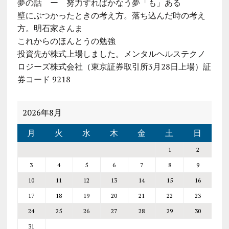
夢の話 ー 努力すればかなう夢「も」ある
壁にぶつかったときの考え方。落ち込んだ時の考え
方。明石家さんま
これからのほんとうの勉強
投資先が株式上場しました。メンタルヘルステクノ
ロジーズ株式会社（東京証券取引所3月28日上場）証
券コード 9218
2026年8月
月
火
水
木
金
土
日
1
2
3
4
5
6
7
8
9
10
11
12
13
14
15
16
17
18
19
20
21
22
23
24
25
26
27
28
29
30
31