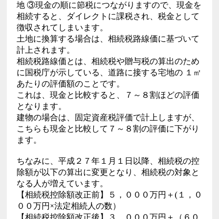
地 ③現金の順に節税につながりますので、現金を
相続すると、ダイレクトに課税され、税金として
徴収されてしまいます。
土地に換算する場合は、相続税路線価に基づいて
計上されます。
相続税路線価とは、相続税や贈与税の算出のため
に国税庁が示している、道路に接する宅地の １㎡
あたりの評価額のことです。
これは、現金と比較すると、７～８割ほどの評価
となります。
建物の場合は、固定資産税評価で計上しますが、
こちらも現金と比較して７～８割の評価に下がり
ます。
ちなみに、平成２７年１月１日以降、相続税の控
除額が以下の算出に変更となり、相続税の対象と
なる人が増えています。
【相続税控除額改正前】５，０００万円＋(１，０
００万円×法定相続人の数）
【相続税控除額改正後】３，０００万円＋（６０