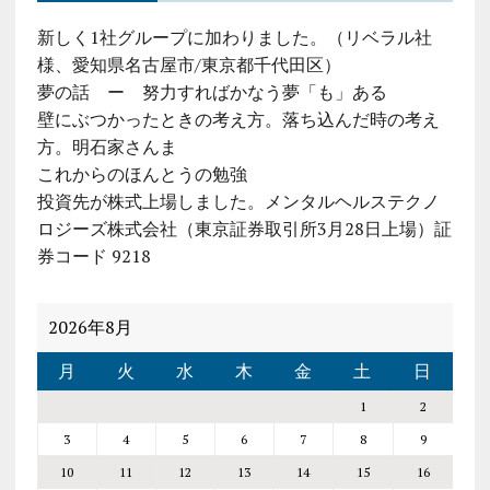
新しく1社グループに加わりました。（リベラル社
様、愛知県名古屋市/東京都千代田区）
夢の話 ー 努力すればかなう夢「も」ある
壁にぶつかったときの考え方。落ち込んだ時の考え
方。明石家さんま
これからのほんとうの勉強
投資先が株式上場しました。メンタルヘルステクノ
ロジーズ株式会社（東京証券取引所3月28日上場）証
券コード 9218
2026年8月
月
火
水
木
金
土
日
1
2
3
4
5
6
7
8
9
10
11
12
13
14
15
16