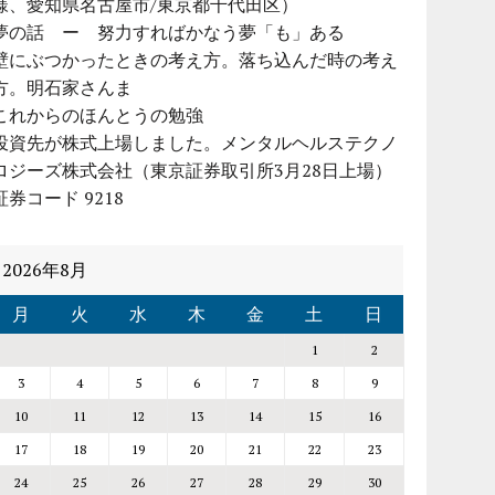
様、愛知県名古屋市/東京都千代田区）
夢の話 ー 努力すればかなう夢「も」ある
壁にぶつかったときの考え方。落ち込んだ時の考え
方。明石家さんま
これからのほんとうの勉強
投資先が株式上場しました。メンタルヘルステクノ
ロジーズ株式会社（東京証券取引所3月28日上場）
証券コード 9218
2026年8月
月
火
水
木
金
土
日
1
2
3
4
5
6
7
8
9
10
11
12
13
14
15
16
17
18
19
20
21
22
23
24
25
26
27
28
29
30