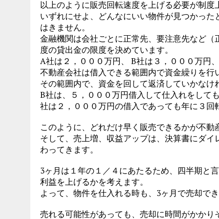
以上のように販売回転速度を上げる必要が制度
いずれにせよ、どんなにいい物件が見つかった
はきません。
金融機関は会社ごとに正常先、要注意先など（
度の貸出金の限度を決めています。
A社は２，０００万円、 B社は３，０００万円、
不動産会社は借入できる範囲内で資金繰りを行
その範囲内で、資金を回して返済していかなけ
B社は、５，０００万円借入して仕入れをしても
社は２，０００万円の借入であっても年に３回
このように、どれだけ早く販売できるかが不動
そして、売上増、収益アップは、決算書にダイ
わってきます。
3ヶ月は１年の１／４にあたるため、四半期と
利益を上げるかを考えます。
よって、物件を仕入れる時も、3ヶ月で売却で
売れる可能性があっても、売却に時間がかかり