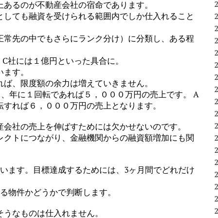
上あるのが不動産会社の宿命であります。
としても融資を受けられる範囲内でしか仕入れること
正常先の中でもさらにランク分け）に分類し、ある程
 C社には１億円といった具合に。
います。
れば、限度額の余力は増えていきません。
、年に１回転であれば５，０００万円の売上です。 A
転すれば６，０００万円の売上となります。
産会社の売上を伸ばすためには欠かせないのです。
レクトにつながり、金融機関からの融資額増加にも関
言います。目標達成するためには、3ヶ月間でどれだけ
きる物件かどうかで判断します。
そうなものは仕入れません。