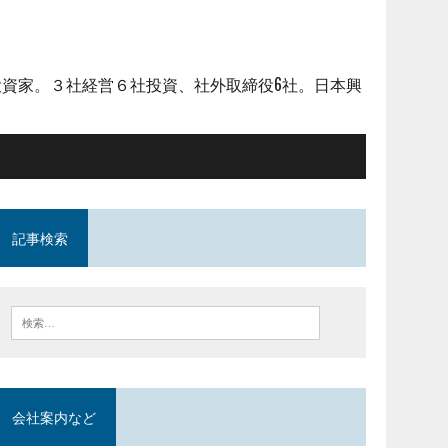
資家。３社経営６社投資、社外取締役6社。日本興
記事検索
会社案内など