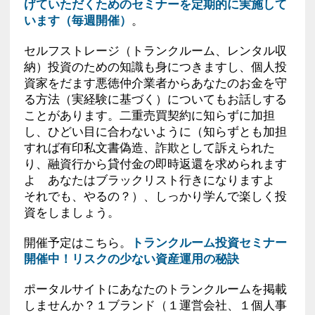
げていただくためのセミナーを定期的に実施して
います（毎週開催）
。
セルフストレージ（トランクルーム、レンタル収
納）投資のための知識も身につきますし、個人投
資家をだます悪徳仲介業者からあなたのお金を守
る方法（実経験に基づく）についてもお話しする
ことがあります。二重売買契約に知らずに加担
し、ひどい目に合わないように（知らずとも加担
すれば有印私文書偽造、詐欺として訴えられた
り、融資行から貸付金の即時返還を求められます
よ あなたはブラックリスト行きになりますよ
それでも、やるの？）、しっかり学んで楽しく投
資をしましょう。
開催予定はこちら。
トランクルーム投資セミナー
開催中！リスクの少ない資産運用の秘訣
ポータルサイトにあなたのトランクルームを掲載
しませんか？１ブランド（１運営会社、１個人事