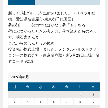
新しく1社グループに加わりました。（リベラル社
様、愛知県名古屋市/東京都千代田区）
夢の話 ー 努力すればかなう夢「も」ある
壁にぶつかったときの考え方。落ち込んだ時の考え
方。明石家さんま
これからのほんとうの勉強
投資先が株式上場しました。メンタルヘルステクノ
ロジーズ株式会社（東京証券取引所3月28日上場）証
券コード 9218
2026年8月
月
火
水
木
金
土
日
1
2
3
4
5
6
7
8
9