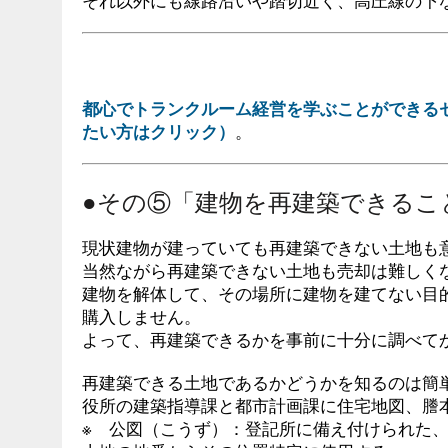
それ以外にも線路沿いや踏切近く、高圧線の下
都心でトランクルーム経営を学ぶことができる
たい方はクリック）
。
●その⑤「建物を再建築できるこ
現状建物が建っていても再建築できない土地も
当然ながら再建築できない土地も売却は難しく
建物を解体して、その場所に建物を建てない目
購入しません。
よって、再建築できるかを事前に十分に調べて
再建築できる土地であるかどうかを知るのは簡
役所の建築指導課と都市計画課に住宅地図、謄
※ 公図（こうず）：登記所に備え付けられた