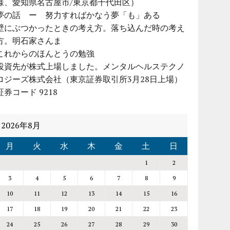
様、愛知県名古屋市/東京都千代田区）
夢の話 ー 努力すればかなう夢「も」ある
壁にぶつかったときの考え方。落ち込んだ時の考え
方。明石家さんま
これからのほんとうの勉強
投資先が株式上場しました。メンタルヘルステクノ
ロジーズ株式会社（東京証券取引所3月28日上場）
証券コード 9218
2026年8月
月
火
水
木
金
土
日
1
2
3
4
5
6
7
8
9
10
11
12
13
14
15
16
17
18
19
20
21
22
23
24
25
26
27
28
29
30