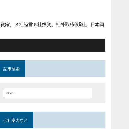
資家。３社経営６社投資、社外取締役6社。日本興
記事検索
会社案内など