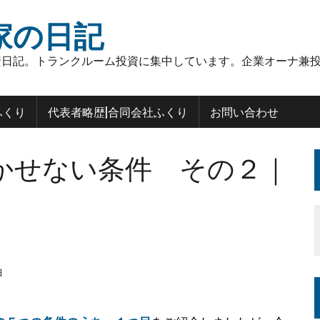
家の日記
日記。トランクルーム投資に集中しています。企業オーナ兼投
ふくり
代表者略歴|合同会社ふくり
お問い合わせ
かせない条件 その２｜
日