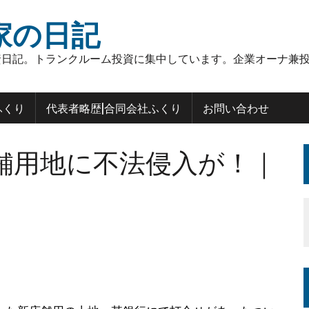
家の日記
日記。トランクルーム投資に集中しています。企業オーナ兼投
ふくり
代表者略歴|合同会社ふくり
お問い合わせ
舗用地に不法侵入が！｜