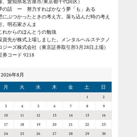
様、愛知県名古屋市/東京都千代田区）
夢の話 ー 努力すればかなう夢「も」ある
壁にぶつかったときの考え方。落ち込んだ時の考え
方。明石家さんま
これからのほんとうの勉強
投資先が株式上場しました。メンタルヘルステクノ
ロジーズ株式会社（東京証券取引所3月28日上場）
証券コード 9218
2026年8月
月
火
水
木
金
土
日
1
2
3
4
5
6
7
8
9
10
11
12
13
14
15
16
17
18
19
20
21
22
23
24
25
26
27
28
29
30