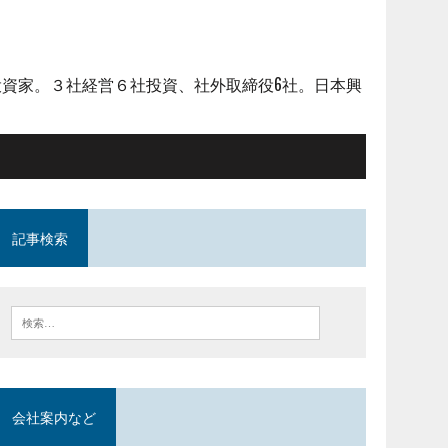
資家。３社経営６社投資、社外取締役6社。日本興
記事検索
会社案内など