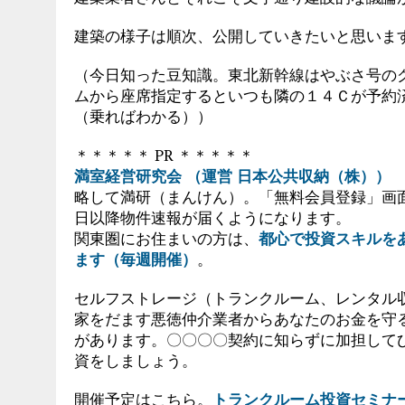
建築の様子は順次、公開していきたいと思いま
（今日知った豆知識。東北新幹線はやぶさ号の
ムから座席指定するといつも隣の１４Ｃが予約
（乗ればわかる））
＊＊＊＊＊ PR ＊＊＊＊＊
満室経営研究会 （運営 日本公共収納（株））
略して満研（まんけん）。「無料会員登録」画
日以降物件速報が届くようになります。
関東圏にお住まいの方は、
都心で投資スキルを
ます（毎週開催）
。
セルフストレージ（トランクルーム、レンタル
家をだます悪徳仲介業者からあなたのお金を守
があります。〇〇〇〇契約に知らずに加担して
資をしましょう。
開催予定はこちら。
トランクルーム投資セミナ