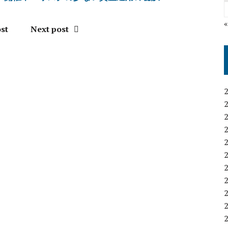
st
Next post