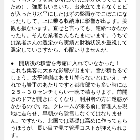
ため）、強度もいまいち、出来立てまもなくヒビ
が入ったり水平にしたはずの盤面がでこぼこにな
ったりして、上に乗る収納庫に影響が出ます。美
観も損ないます。直せと言っても、連絡つかなか
ったり。そんな業者さんもたまにいます。うちで
は業者さんの選定から実績と財務状況を重視して
選定していますから、心配いりませんが。
● 開店後の積雪を考慮に入れていなかった！
これも集客に大きな影響が出ます。雪が積もるで
しょう。太平洋側はあまり降らないとはいえ、そ
れでも岩手のあたりですと都市部でも多い時には
２５～３０センチくらい一晩で積もります。前開
きのドアが開きにくくなり、利用者の方に迷惑が
かかるのですね。クレームが来る前に管理人を現
地に走らせ、早朝から除雪しなくてはなりませ
ん。ですから、北国では基礎は高めに作ってもら
うほうが、長い目で見て管理コストが抑えられま
す。