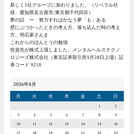
新しく1社グループに加わりました。（リベラル社
様、愛知県名古屋市/東京都千代田区）
夢の話 ー 努力すればかなう夢「も」ある
壁にぶつかったときの考え方。落ち込んだ時の考え
方。明石家さんま
これからのほんとうの勉強
投資先が株式上場しました。メンタルヘルステクノ
ロジーズ株式会社（東京証券取引所3月28日上場）証
券コード 9218
2026年8月
月
火
水
木
金
土
日
1
2
3
4
5
6
7
8
9
10
11
12
13
14
15
16
17
18
19
20
21
22
23