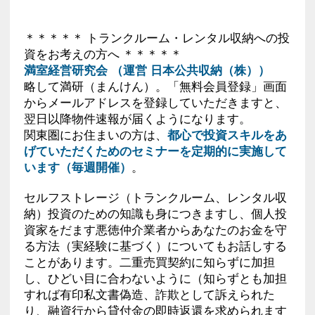
＊＊＊＊＊ トランクルーム・レンタル収納への投
資をお考えの方へ ＊＊＊＊＊
満室経営研究会 （運営 日本公共収納（株））
略して満研（まんけん）。「無料会員登録」画面
からメールアドレスを登録していただきますと、
翌日以降物件速報が届くようになります。
関東圏にお住まいの方は、
都心で投資スキルをあ
げていただくためのセミナーを定期的に実施して
います（毎週開催）
。
セルフストレージ（トランクルーム、レンタル収
納）投資のための知識も身につきますし、個人投
資家をだます悪徳仲介業者からあなたのお金を守
る方法（実経験に基づく）についてもお話しする
ことがあります。二重売買契約に知らずに加担
し、ひどい目に合わないように（知らずとも加担
すれば有印私文書偽造、詐欺として訴えられた
り、融資行から貸付金の即時返還を求められます