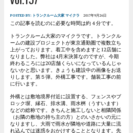
POSTED BY:
トランクルーム大家 マイクラ
2017年9月26日
この記事を読むのに必要な時間は約 4 分です。
トランクルーム大家のマイクラです。トランクル
ームの建設プロジェクトが東京通勤圏で複数立ち
上がっております。着工中を含めますと12店舗に
なりました。弊社は4月末決算なのですが、今期
終わるころには20店舗くらいになっているんじゃ
ないかと思います。きょうも建設中の画像をお送
りします。第５弾。外構工事です。舗装工事の前
に行います。
外構とは敷地境界付近に設置する、フェンスやブ
ロック塀、縁石、排水溝、雨水桝（うすいます）
などの総称です。きちんと施工しないと相隣関係
（お隣の敷地の持ち主の方）とのいさかいの元に
なりますし、大雨で雨水が隣地や道路に大量に流
れ込んでは迷惑をおかけすることとなります。先