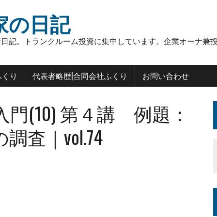
家の日記
日記。トランクルーム投資に集中しています。企業オーナ兼投
ふくり
代表者略歴|合同会社ふくり
お問い合わせ
(10) 第４講 例題：
｜vol.74