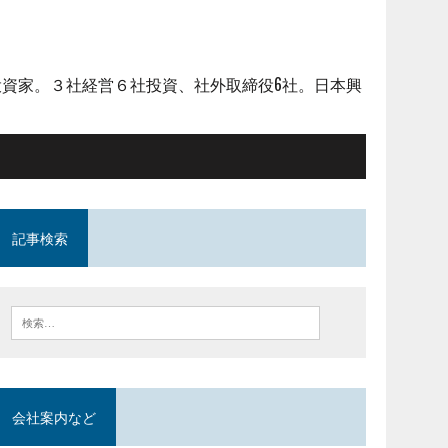
資家。３社経営６社投資、社外取締役6社。日本興
記事検索
会社案内など