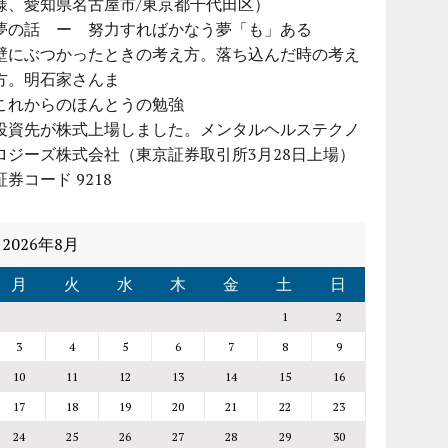
様、愛知県名古屋市/東京都千代田区）
夢の話 ー 努力すればかなう夢「も」ある
壁にぶつかったときの考え方。落ち込んだ時の考え
方。明石家さんま
これからのほんとうの勉強
投資先が株式上場しました。メンタルヘルステクノ
ロジーズ株式会社（東京証券取引所3月28日上場）
証券コード 9218
2026年8月
月
火
水
木
金
土
日
1
2
3
4
5
6
7
8
9
10
11
12
13
14
15
16
17
18
19
20
21
22
23
24
25
26
27
28
29
30