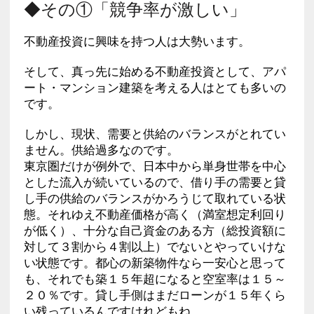
◆その①「競争率が激しい」
不動産投資に興味を持つ人は大勢います。
そして、真っ先に始める不動産投資として、アパ
ート・マンション建築を考える人はとても多いの
です。
しかし、現状、需要と供給のバランスがとれてい
ません。供給過多なのです。
東京圏だけが例外で、日本中から単身世帯を中心
とした流入が続いているので、借り手の需要と貸
し手の供給のバランスがかろうじて取れている状
態。それゆえ不動産価格が高く（満室想定利回り
が低く）、十分な自己資金のある方（総投資額に
対して３割から４割以上）でないとやっていけな
い状態です。都心の新築物件なら一安心と思って
も、それでも築１５年超になると空室率は１５～
２０％です。貸し手側はまだローンが１５年くら
い残っているんですけれどもね。