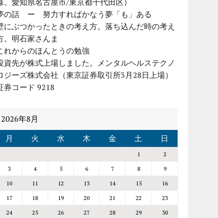
様、愛知県名古屋市/東京都千代田区）
夢の話 ー 努力すればかなう夢「も」ある
壁にぶつかったときの考え方。落ち込んだ時の考え
方。明石家さんま
これからのほんとうの勉強
投資先が株式上場しました。メンタルヘルステクノ
ロジーズ株式会社（東京証券取引所3月28日上場）
証券コード 9218
2026年8月
月
火
水
木
金
土
日
1
2
3
4
5
6
7
8
9
10
11
12
13
14
15
16
17
18
19
20
21
22
23
24
25
26
27
28
29
30