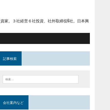
資家。３社経営６社投資、社外取締役6社。日本興
記事検索
会社案内など