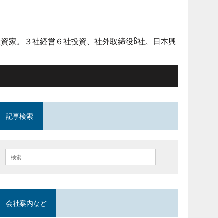
資家。３社経営６社投資、社外取締役6社。日本興
記事検索
会社案内など