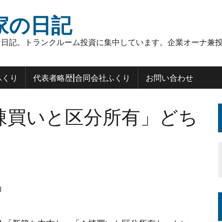
家の日記
日記。トランクルーム投資に集中しています。企業オーナ兼投
ふくり
代表者略歴|合同会社ふくり
お問い合わせ
棟買いと区分所有」どち
日