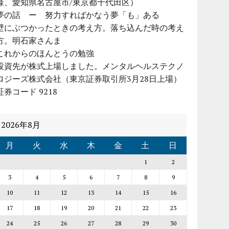
様、愛知県名古屋市/東京都千代田区）
夢の話 ー 努力すればかなう夢「も」ある
壁にぶつかったときの考え方。落ち込んだ時の考え
方。明石家さんま
これからのほんとうの勉強
投資先が株式上場しました。メンタルヘルステクノ
ロジーズ株式会社（東京証券取引所3月28日上場）
証券コード 9218
2026年8月
月
火
水
木
金
土
日
1
2
3
4
5
6
7
8
9
10
11
12
13
14
15
16
17
18
19
20
21
22
23
24
25
26
27
28
29
30