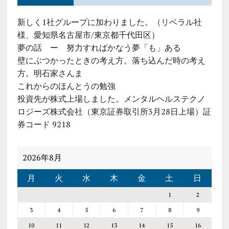
新しく1社グループに加わりました。（リベラル社
様、愛知県名古屋市/東京都千代田区）
夢の話 ー 努力すればかなう夢「も」ある
壁にぶつかったときの考え方。落ち込んだ時の考え
方。明石家さんま
これからのほんとうの勉強
投資先が株式上場しました。メンタルヘルステクノ
ロジーズ株式会社（東京証券取引所3月28日上場）証
券コード 9218
2026年8月
月
火
水
木
金
土
日
1
2
3
4
5
6
7
8
9
10
11
12
13
14
15
16