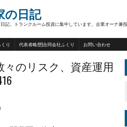
家の日記
日記。トランクルーム投資に集中しています。企業オーナ兼投
ふくり
代表者略歴|合同会社ふくり
お問い合わせ
数々のリスク、資産運用
16
日