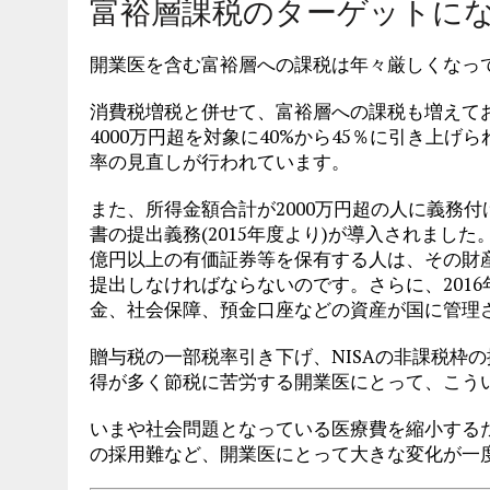
富裕層課税のターゲットに
開業医を含む富裕層への課税は年々厳しくなっ
消費税増税と併せて、富裕層への課税も増えてお
4000万円超を対象に40%から45％に引き上
率の見直しが行われています。
また、所得金額合計が2000万円超の人に義務
書の提出義務(2015年度より)が導入されました
億円以上の有価証券等を保有する人は、その財
提出しなければならないのです。さらに、201
金、社会保障、預金口座などの資産が国に管理
贈与税の一部税率引き下げ、NISAの非課税枠
得が多く節税に苦労する開業医にとって、こう
いまや社会問題となっている医療費を縮小する
の採用難など、開業医にとって大きな変化が一