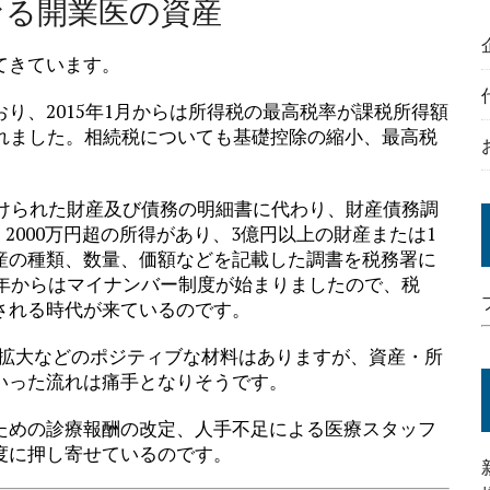
なる開業医の資産
てきています。
り、2015年1月からは所得税の最高税率が課税所得額
げられました。相続税についても基礎控除の縮小、最高税
付けられた財産及び債務の明細書に代わり、財産債務調
。2000万円超の所得があり、3億円以上の財産または1
産の種類、数量、価額などを記載した調書を税務署に
6年からはマイナンバー制度が始まりましたので、税
される時代が来ているのです。
の拡大などのポジティブな材料はありますが、資産・所
いった流れは痛手となりそうです。
ための診療報酬の改定、人手不足による医療スタッフ
度に押し寄せているのです。