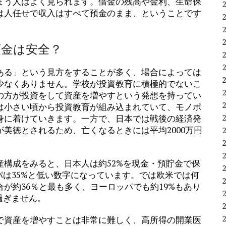
まう人はよく見られます。借金の残高や金利、生命保
は人任せで収入はすべて預金のまま、ということです
。
預金は安全？
ある」という見方をすることが多く、場合によっては
少なくありません。学校が投資教育に積極的でないこ
の方が投資をして資産を増やすという発想を持ってい
は小さい頃から投資教育が組み込まれていて、モノポ
身に着けていきます。一方で、日本では戦後の経済発
美徳とされるため、亡くなるときには平均2000万円
構成をみると、日本人は約52%を現金・預貯金で保
パは35%と低い数字になっています。では欧米では何
が約36％と最も多く、ヨーロッパでも約19%もあり
過ぎません。
で資産を増やすことは非常に難しく、高所得の開業医