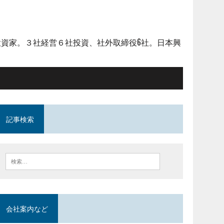
資家。３社経営６社投資、社外取締役6社。日本興
記事検索
会社案内など