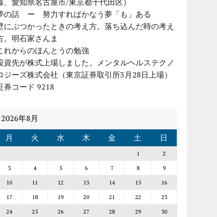
様、愛知県名古屋市/東京都千代田区）
夢の話 ー 努力すればかなう夢「も」ある
壁にぶつかったときの考え方。落ち込んだ時の考え
方。明石家さんま
これからのほんとうの勉強
投資先が株式上場しました。メンタルヘルステクノ
ロジーズ株式会社（東京証券取引所3月28日上場）
証券コード 9218
2026年8月
月
火
水
木
金
土
日
1
2
3
4
5
6
7
8
9
10
11
12
13
14
15
16
17
18
19
20
21
22
23
24
25
26
27
28
29
30