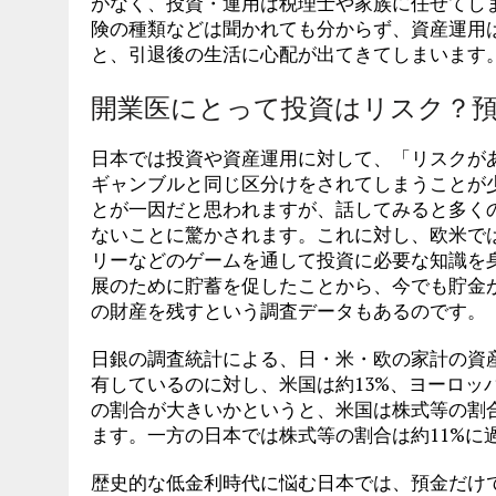
がなく、投資・運用は税理士や家族に任せてし
険の種類などは聞かれても分からず、資産運用
と、引退後の生活に心配が出てきてしまいます
開業医にとって投資はリスク？
日本では投資や資産運用に対して、「リスクが
ギャンブルと同じ区分けをされてしまうことが
とが一因だと思われますが、話してみると多く
ないことに驚かされます。これに対し、欧米で
リーなどのゲームを通して投資に必要な知識を
展のために貯蓄を促したことから、今でも貯金が
の財産を残すという調査データもあるのです。
日銀の調査統計による、日・米・欧の家計の資産
有しているのに対し、米国は約13%、ヨーロッ
の割合が大きいかというと、米国は株式等の割合
ます。一方の日本では株式等の割合は約11%に
歴史的な低金利時代に悩む日本では、預金だけ