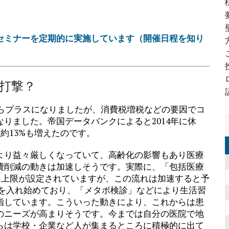
セミナーを定期的に実施しています（開催日程を知り
打撃？
がらプラスになりましたが、消費税増税などの要因でコ
りました。帝国データバンクによると2014年に休
約13%も増えたのです。
より益々厳しくなっていて、高齢化の影響もあり医療
費削減の動きは加速しそうです。実際に、「包括医療
費に上限が設定されていますが、この流れは加速すると予
力を入れ始めており、「メタボ検診」などにより生活習
指しています。こういった動きにより、これからは患
のニーズが高まりそうです。今までは自分の医院で地
らは学校・企業など人が集まるところに積極的に出て