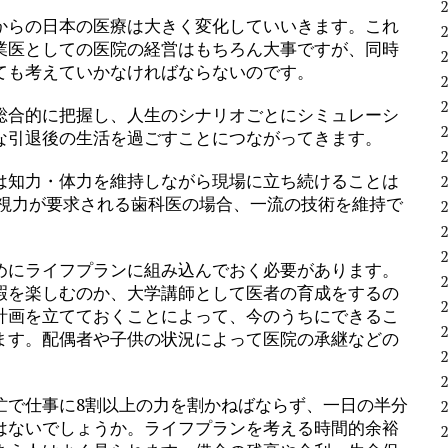
からの日本の医療は大きく変化していいきます。これ
業医としての医院の経営はもちろん大事ですが、同時
ても考えていかなければならないのです。
総合的に把握し、人生のシナリオごとにシミュレーシ
な引退後の生活を過ごすことにつながってきます。
は知力・体力を維持しながら現場に立ち続けることは
や視力が要求される歯科医の場合、一流の技術を維持で
めにライフプランに組み込んでおく必要があります。
暇を楽しむのか、大学講師として医者の育成をするの
計画を立てておくことによって、今のうちにできるこ
ます。配偶者や子供の状況によって医院の承継などの
忙で仕事に8割以上の力を割かねばならず、一日の半分
はないでしょうか。ライフプランを考える時間的余裕