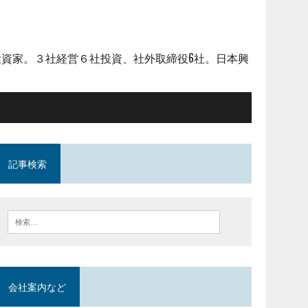
資家。３社経営６社投資、社外取締役6社。日本興
記事検索
会社案内など