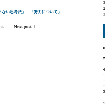
まない思考法」
「努力について」
st
Next post
c