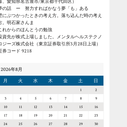
様、愛知県名古屋市/東京都千代田区）
夢の話 ー 努力すればかなう夢「も」ある
壁にぶつかったときの考え方。落ち込んだ時の考え
方。明石家さんま
これからのほんとうの勉強
投資先が株式上場しました。メンタルヘルステクノ
ロジーズ株式会社（東京証券取引所3月28日上場）
証券コード 9218
2026年8月
月
火
水
木
金
土
日
1
2
3
4
5
6
7
8
9
10
11
12
13
14
15
16
17
18
19
20
21
22
23
24
25
26
27
28
29
30