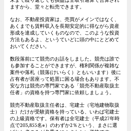
ますから、堂々と転売できます。
なお、不動産投資家は、売買がメインではなく、
あくまでも賃料収入を長期安定的に得ながら資産
形成を達成していくものなので、このような投資
方法もあるよ、というていどに頭の中にとどめて
おいてください。
数段落前にて競売のお話をしました。競売は誰で
も参加することができますが、権利関係が複雑な
案件や落札（競落(けいらく）ともいいます）後に
占有者が居座って処置に困る場合もあります。不
安な方は競売の専門家である「競売不動産取扱主
任者」の資格を持つ専門家に依頼しましょう。
競売不動産取扱主任者は、宅建士（宅地建物取扱
士）だけが受験資格を持っている、いわば宅建士
の上級資格です。保有者は全宅建士（平成27年時
点で203,855名※）のわずか2％という、まさに選