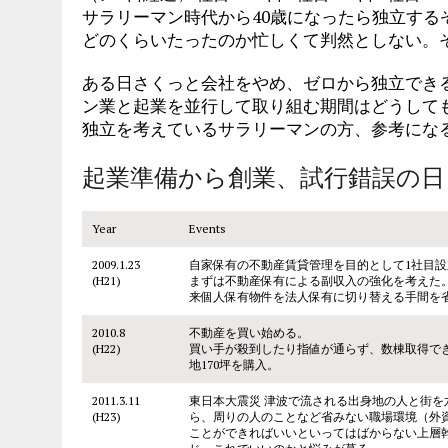
サラリーマン時代から40歳になったら独立す
どのくらいたったのか忙しくて判然としない。
ある日さくっと会社をやめ、ゼロから独立でき
ン業と起業を並行して取り組む期間はどうして
独立を考えているサラリーマンの方、参考にな
起業準備から創業、試行錯誤の日
Year
Events
2009.1.23
自家保有の不動産賃貸管理を目的として1社目設
(H21)
まずは不動産保有による副収入の強化を考えた
来個人保有物件を法人保有に切り替える手間を
2010.8
不動産を買い始める。
(H22)
買い手が殺到したり指値が通らず、数棟取得で
地170坪を購入。
2011.3.11
東日本大震災 津波で流される出身地の人と街を
(H23)
ら、周りの人のことなど省みない職場環境（外
ことができればいいといってはばからない上層