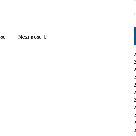
！
st
Next post