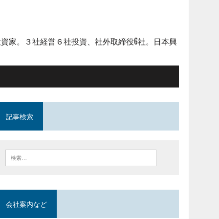
資家。３社経営６社投資、社外取締役6社。日本興
記事検索
会社案内など