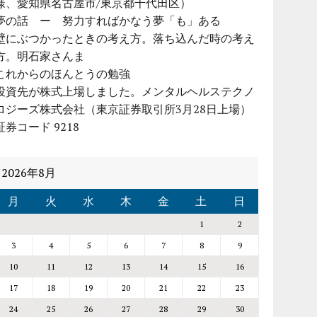
様、愛知県名古屋市/東京都千代田区）
夢の話 ー 努力すればかなう夢「も」ある
壁にぶつかったときの考え方。落ち込んだ時の考え
方。明石家さんま
これからのほんとうの勉強
投資先が株式上場しました。メンタルヘルステクノ
ロジーズ株式会社（東京証券取引所3月28日上場）
証券コード 9218
2026年8月
月
火
水
木
金
土
日
1
2
3
4
5
6
7
8
9
10
11
12
13
14
15
16
17
18
19
20
21
22
23
24
25
26
27
28
29
30