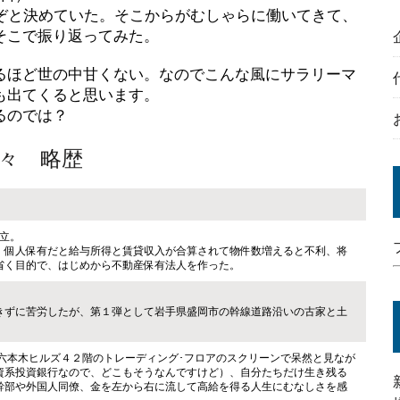
るぞと決めていた。そこからがむしゃらに働いてきて、
そこで振り返ってみた。
るほど世の中甘くない。なのでこんな風にサラリーマ
も出てくると思います。
るのでは？
々 略歴
立。
。個人保有だと給与所得と賃貸収入が合算されて物件数増えると不利、将
省く目的で、はじめから不動産保有法人を作った。
きずに苦労したが、第１弾として岩手県盛岡市の幹線道路沿いの古家と土
六本木ヒルズ４２階のトレーディング･フロアのスクリーンで呆然と見なが
資系投資銀行なので、どこもそうなんですけど）、自分たちだけ生き残る
幹部や外国人同僚、金を左から右に流して高給を得る人生にむなしさを感