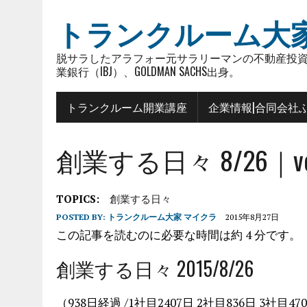
トランクルーム大
脱サラしたアラフォー元サラリーマンの不動産投資
業銀行（IBJ）、GOLDMAN SACHS出身。
トランクルーム開業講座
企業情報|合同会社
創業する日々 8/26｜vol
TOPICS:
創業する日々
POSTED BY:
トランクルーム大家 マイクラ
2015年8月27日
この記事を読むのに必要な時間は約 4 分です。
創業する日々 2015/8/26
（938日経過 /1社目2407日 2社目836日 3社目47