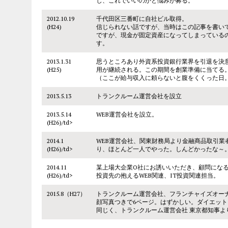
じ、これでいいのかと悩みが募る。
2012.10.19
千代田区三番町に自社ビル取得。
(H24)
信じられない話ですが、当時はこの記事を書い
ですが、現金が固定資産になってしまっている
す。
2013.1.31
思うところあり外資系投資銀行業界を引退を決
(H25)
用が継続される。この期間を創業準備に当てる
（ここが給与収入に頼らないと腹をくくった日
2013.5.13
トランクルーム運営会社を設立
2013.5.14
WEB運営会社を設立。
(H26)/td>
2014.1
WEB運営会社、関東財務局より金融商品取引業
(H26)/td>
り、ほとんど一人でやった。しんどかったな～
2014.11
某上場大企業O社にお誘いいただき、顧問にな
(H26)/td>
投資先の抱えるWEB関連、IT投資関連担当。
2015.8（H27）
トランクルーム運営会社、フランチャイズオー
顔写真つきで6ページ。はずかしい。ダイエッ
同じく、トランクルーム運営会社 東京都知事よ