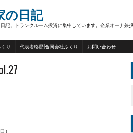
家の日記
日記。トランクルーム投資に集中しています。企業オーナ兼投
ふくり
代表者略歴|合同会社ふくり
お問い合わせ
.27
0日）