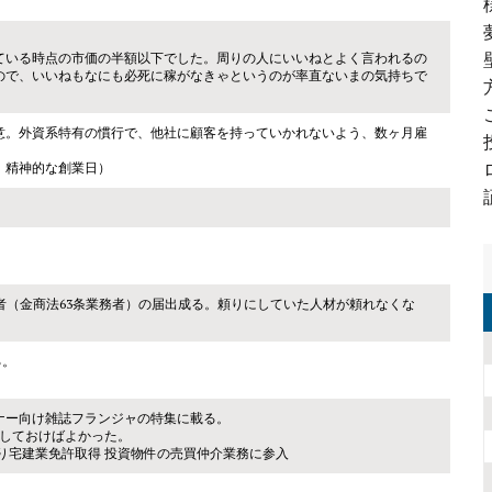
ている時点の市価の半額以下でした。周りの人にいいねとよく言われるの
ので、いいねもなにも必死に稼がなきゃというのが率直ないまの気持ちで
意。外資系特有の慣行で、他社に顧客を持っていかれないよう、数ヶ月雇
。
。精神的な創業日）
者（金商法63条業務者）の届出成る。頼りにしていた人材が頼れなくな
。
る。
ナー向け雑誌フランジャの特集に載る。
トしておけばよかった。
り宅建業免許取得 投資物件の売買仲介業務に参入