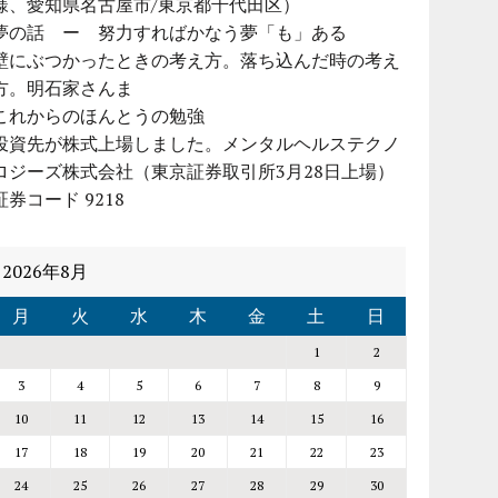
様、愛知県名古屋市/東京都千代田区）
夢の話 ー 努力すればかなう夢「も」ある
壁にぶつかったときの考え方。落ち込んだ時の考え
方。明石家さんま
これからのほんとうの勉強
投資先が株式上場しました。メンタルヘルステクノ
ロジーズ株式会社（東京証券取引所3月28日上場）
証券コード 9218
2026年8月
月
火
水
木
金
土
日
1
2
3
4
5
6
7
8
9
10
11
12
13
14
15
16
17
18
19
20
21
22
23
24
25
26
27
28
29
30