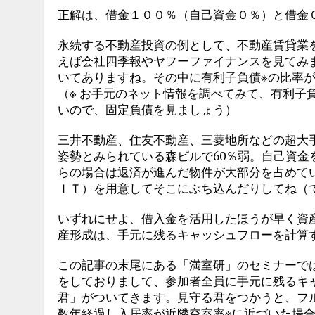
正解は、借金１００％（自己資金０％）と借金
永続する不動産投資の例として、不動産賃貸業
えば会社四季報やヤフーファイナンスを見てみ
いてありますね。その中に有利子負債※の比率
（※ お手元のネット情報を調べてみて、有利子
いので、固定負債を見ましょう）
三井不動産、住友不動産、三菱地所などの超大
姿勢とみられている森ビルで60％弱。自己資金
らの場合は返済が進んだ物件が大部分を占めて
ＩＴ）を用意してそこにぶち込んだりしてね（
いずれにせよ、借入金を活用したほうが早く資
産形成は、手元に残るキャッシュフローを計算
この記事の末尾にある「満室研」のセミナーで
をしておりまして、参加者全員に手元に残るキ
君」がついてきます。見守る君をつかうと、フ
数年経過し入居率が近隣空室率※に近づいた場