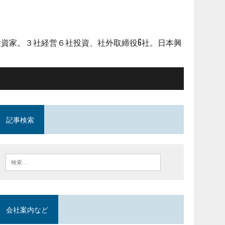
資家。３社経営６社投資、社外取締役6社。日本興
記事検索
会社案内など