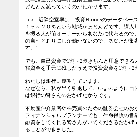
どんどん減っていくのがわかります。
（※ 近隣空室率は、投資Homesのデータベ
１５～２０％という地域がほとんどです。購入
を振る人が前オーナーからあなたに代わるので
の言うとおりにしか動かないので、あなたが集
す。）
でも、自己資金で1割～2割きちんと用意でき
裕資金を手元に残したうえで投資資金を1割～2
わたしは銀行に感謝しています。
なぜなら、私が早く引退して、いまのように自
は銀行の皆さんのおかげだからです。
不動産仲介業者や株売買のための証券会社のお
フィナンシャルプランナーでも、生命保険の営
融資をしてくれる皆さんがいてくださるおかげで
ることができました。