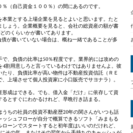
０％（自己資金１００％）の間にあるのです。
を本業とする上場企業を見るとよいと思います。たと
ましょう。企業概要を見ると、会社の総資産の額が書
がどのくらいかが書いてあります。
負債が書いていない場合は、概ね一緒であることが多
手で、負債の比率は50％程度です。業界的には攻めの
を4割用意しろと言っているわけではありませんよ。彼
いたり、負債比率が高い物件は不動産投資信託（ＲＥ
で、上場させて個人投資家に小口販売でサヨナラ）。
産形成はできる。でも、借入金「だけ」に依存して資
するとすぐにわかるけれど、早晩行き詰まる。
はうちの社員の投資不動産歴20年の関さんがいつも話
ャッシュフローが自分で概算できるソフト「みまもる
ルローンでスタートすると初年度はいいのだけれど、
合にその年、またはその翌年から手持ちのキャッシュが