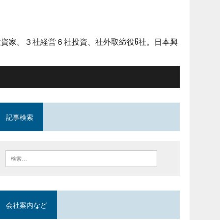
資家。３社経営６社投資、社外取締役6社。日本興
記事検索
会社案内など