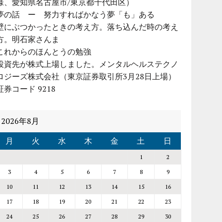
様、愛知県名古屋市/東京都千代田区）
夢の話 ー 努力すればかなう夢「も」ある
壁にぶつかったときの考え方。落ち込んだ時の考え
方。明石家さんま
これからのほんとうの勉強
投資先が株式上場しました。メンタルヘルステクノ
ロジーズ株式会社（東京証券取引所3月28日上場）
証券コード 9218
2026年8月
月
火
水
木
金
土
日
1
2
3
4
5
6
7
8
9
10
11
12
13
14
15
16
17
18
19
20
21
22
23
24
25
26
27
28
29
30