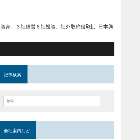
資家。３社経営６社投資、社外取締役6社。日本興
記事検索
会社案内など