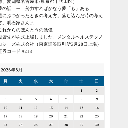
様、愛知県名古屋市/東京都千代田区）
夢の話 ー 努力すればかなう夢「も」ある
壁にぶつかったときの考え方。落ち込んだ時の考え
方。明石家さんま
これからのほんとうの勉強
投資先が株式上場しました。メンタルヘルステクノ
ロジーズ株式会社（東京証券取引所3月28日上場）
証券コード 9218
2026年8月
月
火
水
木
金
土
日
1
2
3
4
5
6
7
8
9
10
11
12
13
14
15
16
17
18
19
20
21
22
23
24
25
26
27
28
29
30