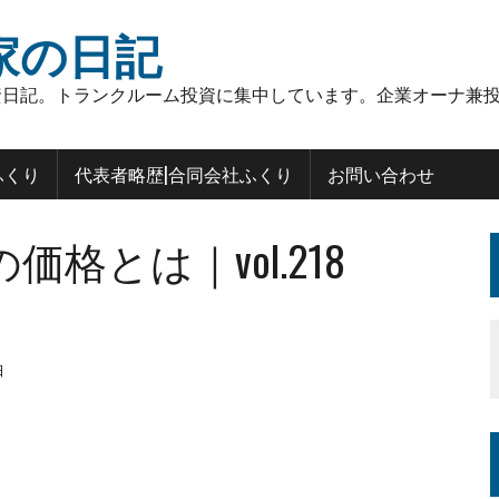
家の日記
日記。トランクルーム投資に集中しています。企業オーナ兼投
ふくり
代表者略歴|合同会社ふくり
お問い合わせ
格とは｜vol.218
日