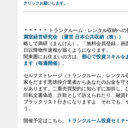
クリックお願いします。
＊＊＊＊＊ トランクルーム・レンタル収納への
満室経営研究会 （運営 日本公共収納（株））
略して満研（まんけん）。「無料会員登録」画
日以降物件速報が届くようになります。
関東圏にお住まいの方は、
都心で投資スキルを
ます（毎週開催）
。
セルフストレージ（トランクルーム、レンタル
家をだます悪徳仲介業者からあなたのお金を守
があります。二重売買契約に知らずに加担し、
印私文書偽造、詐欺として訴えられたり、融資
ブラックリスト行きになりますよ それでも、
う。
開催予定はこちら。
トランクルーム投資セミナ