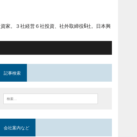
資家。３社経営６社投資、社外取締役6社。日本興
記事検索
会社案内など