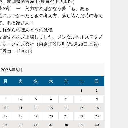
様、愛知県名古屋市/東京都千代田区）
夢の話 ー 努力すればかなう夢「も」ある
壁にぶつかったときの考え方。落ち込んだ時の考え
方。明石家さんま
これからのほんとうの勉強
投資先が株式上場しました。メンタルヘルステクノ
ロジーズ株式会社（東京証券取引所3月28日上場）
証券コード 9218
2026年8月
月
火
水
木
金
土
日
1
2
3
4
5
6
7
8
9
10
11
12
13
14
15
16
17
18
19
20
21
22
23
24
25
26
27
28
29
30