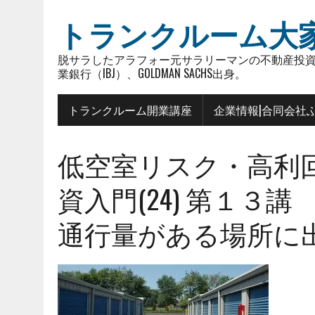
トランクルーム大
脱サラしたアラフォー元サラリーマンの不動産投資
業銀行（IBJ）、GOLDMAN SACHS出身。
トランクルーム開業講座
企業情報|合同会社
低空室リスク・高利
資入門(24) 第１３講
通行量がある場所に出店