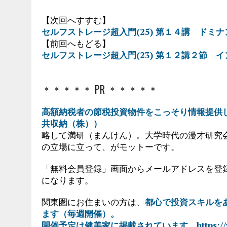
【次回へすすむ】
セルフストレージ超入門(25) 第１４講 ドミ
【前回へもどる】
セルフストレージ超入門(23) 第１２講２節 
＊＊＊＊＊ PR ＊＊＊＊＊
高額納税者の節税投資物件をこっそり情報提供し
共収納（株））
略して満研（まんけん）。大学時代の漫才研究
の立場に立って、がモットーです。
「無料会員登録」画面からメールアドレスを登
になります。
関東圏にお住まいの方は、
都心で投資スキルを
ます（毎週開催）。
開催予定は健美家に掲載されています。https://www.k