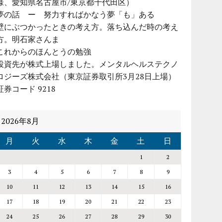
様、愛知県名古屋市/東京都千代田区）
夢の話 ー 努力すればかなう夢「も」ある
壁にぶつかったときの考え方。落ち込んだ時の考え
方。明石家さんま
これからのほんとうの勉強
投資先が株式上場しました。メンタルヘルステクノ
ロジーズ株式会社（東京証券取引所3月28日上場）
証券コード 9218
2026年8月
月
火
水
木
金
土
日
1
2
3
4
5
6
7
8
9
10
11
12
13
14
15
16
17
18
19
20
21
22
23
24
25
26
27
28
29
30