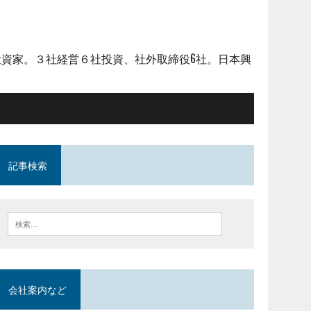
資家。３社経営６社投資、社外取締役6社。日本興
記事検索
会社案内など